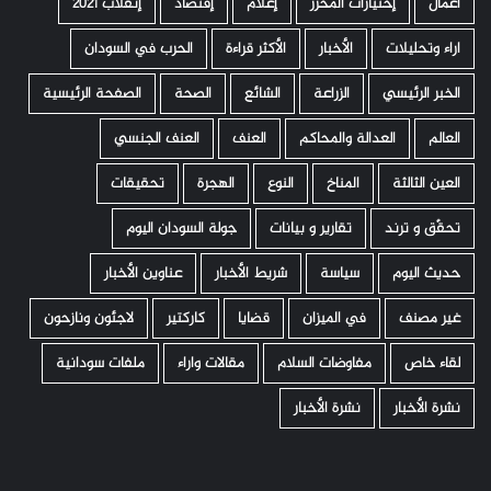
أعمال
إختيارات المحرر
إعلام
إقتصاد
إنقلاب 2021
اراء وتحليلات
الأخبار
الأكثر قراءة
الحرب في السودان
الخبر الرئيسي
الزراعة
الشائع
الصحة
الصفحة الرئيسية
العالم
العدالة والمحاكم
العنف
العنف الجنسي
العين الثالثة
المناخ
النوع
الهجرة
تحقيقات
تحقّق و ترند
تقارير و بيانات
جولة السودان اليوم
حديث اليوم
سياسة
شريط الأخبار
عناوين الأخبار
غير مصنف
في الميزان
قضايا
كاركتير
لاجئون ونازحون
لقاء خاص
مفاوضات السلام
مقالات واراء
ملفات سودانية
نشرة الأخبار
نشرة الأخبار