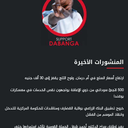
المنشورات الأخيرة
ارتفاع أسعار السلع في أم درمان.. ولوح الثلج يقفز إلى 30 ألف جنيه
500 لاجئ سوداني من ذوي الإعاقة يواجهون نقص الخدمات في معسكرات
يوغندا
خروج تطبيق البنك الزراعي بولاية القضارف ومناشدات للحكومة المركزية للتدخل
وانقاذ الموسم من الفشل
بعد إطلاق سراح الدكتور أحمد شفا .. الحملة القومية تؤكد استمرارها حتى