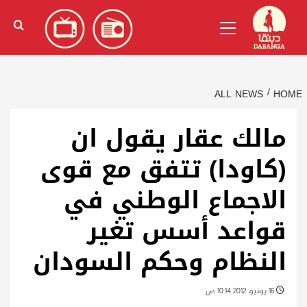
Ski
English
(
الإنجليزية
)
Primary
t
Menu
conten
ALL NEWS
HOME
مالك عقار يقول ان
(كاودا) تتفق مع قوى
الاجماع الوطني في
قواعد أسس تغير
النظام وحكم السودان
16 يونيو، 2012 10:14 ص