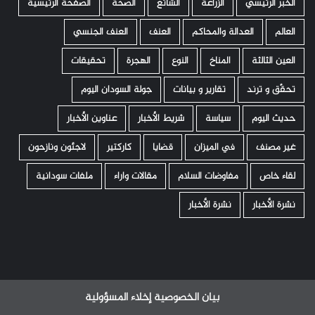
الخبر الرئيسي
الزراعة
الشائع
الصحة
الصفحة الرئيسية
العالم
العدالة والمحاكم
العنف
العنف الجنسي
العين الثالثة
المناخ
النوع
الهجرة
تحقيقات
تحقّق و ترند
تقارير و بيانات
جولة السودان اليوم
حديث اليوم
سياسة
شريط الأخبار
عناوين الأخبار
غير مصنف
في الميزان
قضايا
كاركتير
لاجئون ونازحون
لقاء خاص
مفاوضات السلام
مقالات واراء
ملفات سودانية
نشرة الأخبار
نشرة الأخبار
بيان الخصوصية
إخلاء المسؤولية