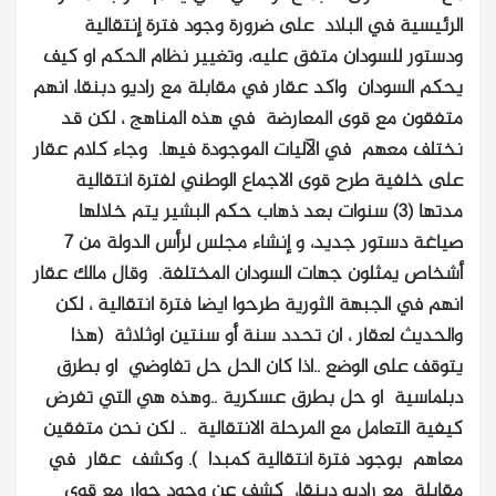
الرئيسية في البلاد على ضرورة وجود فترة إنتقالية
ودستور للسودان متفق عليه، وتغيير نظام الحكم او كيف
يحكم السودان
واكد عقار في مقابلة مع راديو دبنقا، انهم
متفقون مع قوى المعارضة في هذه المناهج ، لكن قد
نختلف معهم في الآليات الموجودة فيها. وجاء كلام عقار
على خلفية طرح قوى الاجماع الوطني لفترة انتقالية
مدتها (3) سنوات بعد ذهاب حكم البشير يتم خلالها
صياغة دستور جديد، و إنشاء مجلس لرأس الدولة من 7
أشخاص يمثلون جهات السودان المختلفة. وقال مالك عقار
انهم في الجبهة الثورية طرحوا ايضا فترة انتقالية ، لكن
والحديث لعقار ، ان تحدد سنة أو سنتين اوثلاثة (هذا
يتوقف على الوضع ..اذا كان الحل حل تفاوضي او بطرق
دبلماسية او حل بطرق عسكرية ..وهذه هي التي تفرض
كيفية التعامل مع المرحلة الانتقالية .. لكن نحن متفقين
معاهم بوجود فترة انتقالية كمبدا ). وكشف عقار في
مقابلة مع راديو دبنقا، كشف عن وجود حوار مع قوى