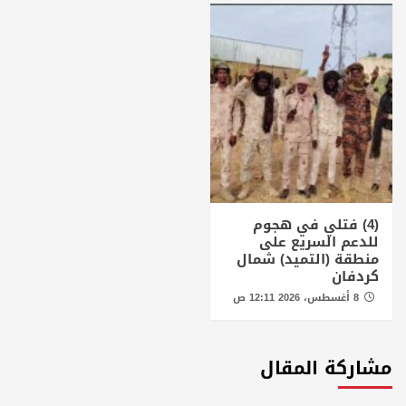
(4) فتلي في هجوم
للدعم السريع على
منطقة (التميد) شمال
كردفان
8 أغسطس، 2026 12:11 ص
مشاركة المقال