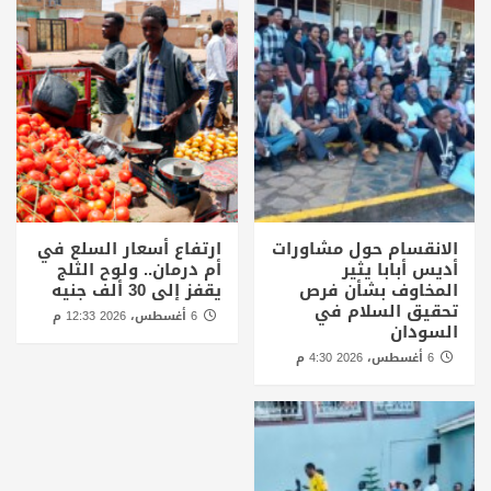
الانقسام حول مشاورات
ارتفاع أسعار السلع في
أديس أبابا يثير
أم درمان.. ولوح الثلج
المخاوف بشأن فرص
يقفز إلى 30 ألف جنيه
تحقيق السلام في
6 أغسطس، 2026 12:33 م
السودان
6 أغسطس، 2026 4:30 م