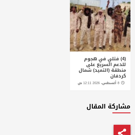
(4) فتلي في هجوم
للدعم السريع على
منطقة (التميد) شمال
كردفان
8 أغسطس، 2026 12:11 ص
مشاركة المقال