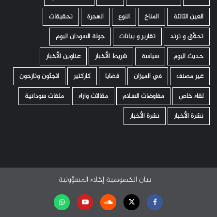
العين الثالثة
المناخ
النوع
الهجرة
تحقيقات
تحقّق و ترند
تقارير و بيانات
جولة السودان اليوم
حديث اليوم
سياسة
شريط الأخبار
عناوين الأخبار
غير مصنف
في الميزان
قضايا
كاركتير
لاجئون ونازحون
لقاء خاص
مفاوضات السلام
مقالات واراء
ملفات سودانية
نشرة الأخبار
نشرة الأخبار
بيان الخصوصية
إخلاء المسؤولية
Facebook
Twitter
Soundcloud
Youtube
تابعنا