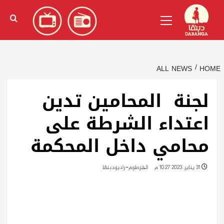
Ski
English
(
الإنجليزية
)
Primary
t
Menu
conten
ALL NEWS
HOME
لجنة المحامين تدين
اعتداء الشرطة على
محامي داخل المحكمة
31 يناير، 2023 10:27 م
الخرطوم-راديودبنقا