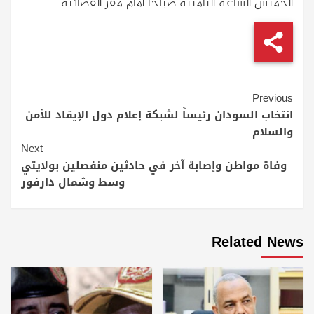
الخميس الساعة الثامنية صباحاً أمام مقر القضائية .
Continue
Previous
Reading
انتخاب السودان رئيساً لشبكة إعلام دول الإيقاد للأمن
والسلام
Next
وفاة مواطن وإصابة آخر في حادثين منفصلين بولايتي
وسط وشمال دارفور
Related News