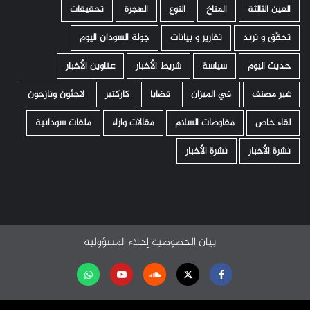
العين الثالثة
المناخ
النوع
الهجرة
تحقيقات
تحقّق و ترند
تقارير و بيانات
جولة السودان اليوم
حديث اليوم
سياسة
شريط الأخبار
عناوين الأخبار
غير مصنف
في الميزان
قضايا
كاركتير
لاجئون ونازحون
لقاء خاص
مفاوضات السلام
مقالات واراء
ملفات سودانية
نشرة الأخبار
نشرة الأخبار
بيان الخصوصية
إخلاء المسؤولية
Facebook
Twitter
Soundcloud
Youtube
تابعنا
على