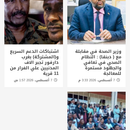
وزير الصحة في مقابلة
اشتباكات الدعم السريع
مع ( دبنقا) : النظام
و(المشتركة) بغرب
الصحي في تعافي
دارفور تجبر الاف
والجهود مستمرة
المدنيين علي الفرار من
للمعالجة
11 قرية
7 أغسطس، 2026 3:33 م
7 أغسطس، 2026 1:57 ص