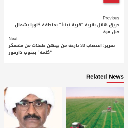
Continue
Previous
Reading
حريق هائل بقرية “قرية تيئبأ” بمنطقة كاورا بشمال
جبل مرة
Next
تقرير: اغتصاب 33 نازحة من بينهن طفلات من معسكر
“كلمه” بجنوب دارفور
Related News