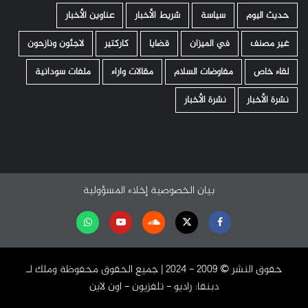
حديث اليوم
سياسة
شريط الأخبار
عناوين الأخبار
غير مصنف
في الميزان
قضايا
كاركتير
لاجئون ونازحون
لقاء خاص
مفاوضات السلام
مقالات واراء
ملفات سودانية
نشرة الأخبار
نشرة الأخبار
بيان الخصوصية
إخلاء المسؤولية
Facebook
Twitter
Soundcloud
Youtube
تابعنا
على
حقوق النشر ©️ 2009 - 2024 | جميع الحقوق محفوظة وملك لـ
واتساب
دبنقا: راديو - تلفزيون - اون لاين