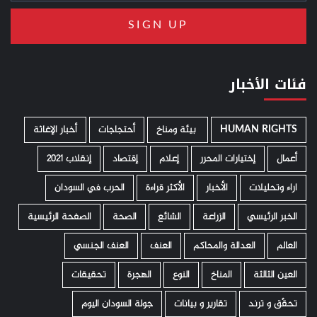
فئات الأخبار
HUMAN RIGHTS
­ بيئة ومناخ
أحتجاجات
أخبار الإغاثة
أعمال
إختيارات المحرر
إعلام
إقتصاد
إنقلاب 2021
اراء وتحليلات
الأخبار
الأكثر قراءة
الحرب في السودان
الخبر الرئيسي
الزراعة
الشائع
الصحة
الصفحة الرئيسية
العالم
العدالة والمحاكم
العنف
العنف الجنسي
العين الثالثة
المناخ
النوع
الهجرة
تحقيقات
تحقّق و ترند
تقارير و بيانات
جولة السودان اليوم