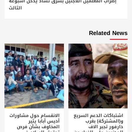
إضراب المعلمين اللاجئين بشرق تشاد يدخل اسبوعه
الثالث
Related News
اشتباكات الدعم السريع
الانقسام حول مشاورات
و(المشتركة) بغرب
أديس أبابا يثير
دارفور تجبر الاف
المخاوف بشأن فرص