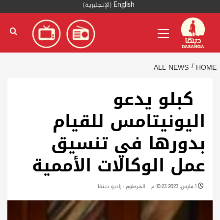
Ski
English
(
الإنجليزية
)
t
Primary
conten
Menu
ALL NEWS
HOME
كبلو يدعو
اليونيتامس للقيام
بدورها في تنسيق
عمل الوكالات الأممية
1 مارس، 2023 10:23 م
الخرطوم : راديو دبنقا