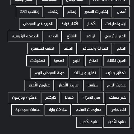
أعمال
إختيارات المحرر
إعلام
إقتصاد
إنقلاب 2021
اراء وتحليلات
الأخبار
الأكثر قراءة
الحرب في السودان
الخبر الرئيسي
الزراعة
الشائع
الصحة
الصفحة الرئيسية
العالم
العدالة والمحاكم
العنف
العنف الجنسي
العين الثالثة
المناخ
النوع
الهجرة
تحقيقات
تحقّق و ترند
تقارير و بيانات
جولة السودان اليوم
حديث اليوم
سياسة
شريط الأخبار
عناوين الأخبار
غير مصنف
في الميزان
قضايا
كاركتير
لاجئون ونازحون
لقاء خاص
مفاوضات السلام
مقالات واراء
ملفات سودانية
نشرة الأخبار
نشرة الأخبار