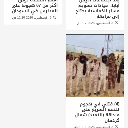
بعد اجتماعات أديس
الأمم المتحدة توثق
أبابا.. قيادات نسوية:
أكثر من 67 هجوما على
مسار الخماسية يحتاج
المدارس في السودان
إلى مراجعة
8 أغسطس، 2026 12:26 ص
8 أغسطس، 2026 2:17 م
(4) فتلي في هجوم
للدعم السريع على
منطقة (التميد) شمال
كردفان
8 أغسطس، 2026 12:11 ص