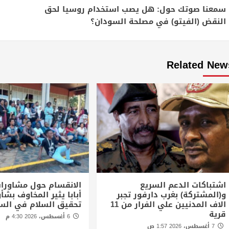
Reading
سمعنا صوتك حول: هل يصب استخدام روسيا لحق
النقض (الفيتو) في مصلحة السودان؟
Related New
اشتباكات الدعم السريع
الانقسام حول مشاورا
و(المشتركة) بغرب دارفور تجبر
أبابا يثير المخاوف بش
الاف المدنيين علي الفرار من 11
تحقيق السلام في الس
قرية
6 أغسطس، 2026 4:30 م
7 أغسطس، 2026 1:57 ص