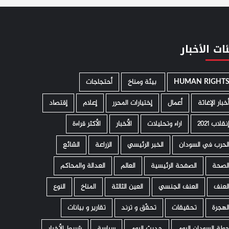
ات الأخبار
HUMAN RIGHT
­ بيئة ومناخ
أحتجاجات
خبار الإغاثة
أعمال
إختيارات المحرر
إعلام
إقتصاد
نقلاب 2021
اراء وتحليلات
الأخبار
الأكثر قراءة
لحرب في السودان
الخبر الرئيسي
الزراعة
الشائع
لصحة
الصفحة الرئيسية
العالم
العدالة والمحاكم
لعنف
العنف الجنسي
العين الثالثة
المناخ
النوع
لهجرة
تحقيقات
تحقّق و ترند
تقارير و بيانات
ولة السودان اليوم
حديث اليوم
سياسة
شريط الأخبار