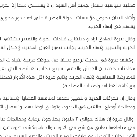
عملية سياسية تشمل جميع أهل السودان لا يستثنى منها إلا الحزب ا
وأشاد البيان بحرص مؤسسات الدولة المصرية على لعب دور محوري و
يسهم في إنهاء الحرب.
وقال عروة الصادق لراديو دبنقا إن قيادات الحرية والتغيير ستلتقي 
الحرية والتغيير لإنهاء الحرب، بجانب تصور القوى المدنية لإحلال السل
وكشف عروة في حديث لراديو دبنقا، عن جولات عربية لقيادات الحر
محادثات جدة بين الجيش والدعم السريع، بجانب الانشطة التي تق
للمعارضة السياسية لإنهاء الحرب، وتابع عروة (كل هذه الأدوار تضط
مع كافة الاطراف واصحاب المصلحة).
وقال إن تحركات الحرية والتغيير تهدف لمناقشة القضايا الإنسانية 
ومعالجة أوضاع العالقين في الحدود، وتوفيق اوضاعهم، وتسهيل الاج
وقال عروة إن هناك حوالي 11 مليون يحتاجون لر
في مناطقها تعاني من شح في الادوية والدواء، وكشف عروة عن توا
الامر، بجانب التواصل مع طرفي الصراع الجيش والدعم السريع، من ا