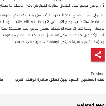
لأن يوصل جميع هذه البنادق لطاولة التفاوض وفي مرحلة ما يحتاج ا
وقال إن صمت جميع هذه البنادق وللأبد في منبر تفاوضي سيؤس
سابقاتها. مؤكداً أن الوضع الانساني لا ينتظر فهنالك حالات سوء 
كردفان، ودعا لتدارك هذه المشكلة بشكل سريع ايضا استغلالا لهذا ال
المشاركة في جنيف و يمكن استغلال منبر جنيف لوضع مصفوفة تنفيذ
وملزمة التنفيذ سيما طرفي الوساطة حاضرين في جنيف.
Continue
Previous
Reading
لجنة المعلمين السودانيين تطلق مبادرة لوقف الحرب
ظه
Related New