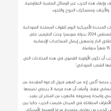
قف وإنهاء هذه الحرب عبر الوسائل السلمية التفاوضية،
والأرياف، ومعسكرات النزوح واللجوء.
ت المتحدة الأمريكية اليوم للقوات المسلحة السودانية
وقوات الدعم السريع لعقد محادثات لوقف إطلاق النار تبدأ في 14 أغسطس 2024 بدولة سويسرا. وحث الطرفين على
طلاق النار وتسهيل إيصال المساعدات الإنسانية
.
ب أن تكون الأولوية القصوى في هذه المحادثات التي
شها الشعب السوداني”.
ى منصة أكس، إنه من المهم قبول الدعوة المقدمة من
لإنساني فقط، وأضاف أن هذه فرصة لا ينبغي تضيعها
مني واضحة ومعروفة فالتهرب من المنابر لن يفيد،
أطراف المتقاتلة في الميدان فليست الحرب حاليا بين
ض الحرب من نواحي متعددة، ودعا الوسيط الأمريكي