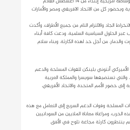
المسلحة والدعم السريع، للانخراط في مباحثات لوقف إطلاق النار بوساطة امريكية إبتداءً من ١٤ أغسطس القادم
ة وبحضور كل من الاتحاد الافريقي ومصر والأمارات
انخراط الجاد والالتزام التام من جميع الأطراف، وأكدت
ب عبر الحلول السياسية السلمية، ودعت كافة أبناء
والدمار، من أجل حد لهذه الكارثة، وبناء سلام
 الأميركي أنتوني بلينكن للقوات المسلحة والدعم
نار تبدأ من يوم ١٤ أغسطس المقبل، والتي تستضيفها سويسرا والمملكة العربية
ة إلى حضور الأمم المتحدة، والاتحاد الأفريقي،
ات المسلحة وقوات الدعم السريع إلى التعامل مع هذه
 الحرب، ومراعاة معاناة الملايين من السودانيين
هم ينتظرون كارثة مجاعة تلوح في الأفق.