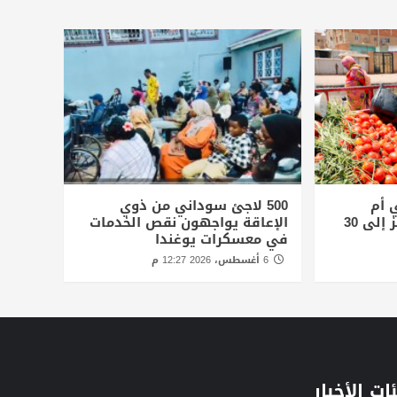
 أم
500 لاجئ سوداني من ذوي
درمان.. ولوح الثلج يقفز إلى 30
الإعاقة يواجهون نقص الخدمات
في معسكرات يوغندا
6 أغسطس، 2026 12:27 م
ات الأخبار