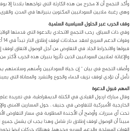
وأكد التجمع أن لا مخرج من هذه الكارثة التي تواجهها بلادنا إلا بو
وهي رغبة ملايين السودانيين المكتوين بنيرانها في المدن، والقرى، 
وقف الحرب عبر الحلول السياسية السلمية
وفي ذات السياق، رحب التجمع الاتحادي بالدعوة التي قدمتها الولايا
قبولها والانخراط الجاد في التفاوض من أجل الوصول لاتفاق لوقف إ
والإغاثة لملايين السودانيين الذين تأثروا بنيران هذه الحرب لأكثر من 15 شهراً متواصلة
وأضاف التجمع في بيان ” إن حياة السودانيين وأمنهم وسلامتهم يج
نأمل أن تؤدي لوقف نزيف الدماء والجوع والتشرد والمعاناة التي يعي
المهم قبول الدعوة
وقال مبارك اردول القيادي في الكتلة الديمقراطية، في تغريدة عل
الخارجية الأميركية للتفاوض في جنيف ، حول المسارين الامني وا
تحت أي مبررات، وأوضح أن الأجندة المطلوبة في مسار التفاوض الأ
مبيناً أن الوصول لوقف إطلاق نار شامل وهذا يجب ان يشمل جميع ال
القوات المسلحة والدعم السريع وحدهما، فهنالك حركات ايضا تخو