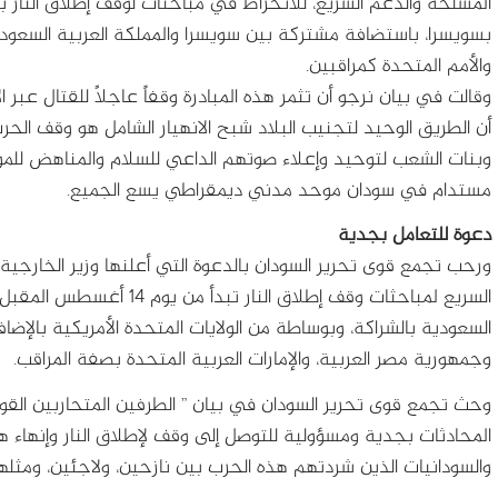
بسويسرا، باستضافة مشتركة بين سويسرا والمملكة العربية السعودي
والأمم المتحدة كمراقبين.
وقالت في بيان نرجو أن تثمر هذه المبادرة وقفاً عاجلاً للقتال عبر ال
أن الطريق الوحيد لتجنيب البلاد شبح الانهيار الشامل هو وقف الحر
وبنات الشعب لتوحيد وإعلاء صوتهم الداعي للسلام والمناهض للموت 
مستدام في سودان موحد مدني ديمقراطي يسع الجميع.
دعوة للتعامل بجدية
ورحب تجمع قوى تحرير السودان بالدعوة التي أعلنها وزير الخارجية
السريع لمباحثات وقف إطلاق ال
السعودية بالشراكة، وبوساطة من الولايات المتحدة الأمريكية بالإضاف
وجمهورية مصر العربية، والإمارات العربية المتحدة بصفة المراقب.
وحث تجمع قوى تحرير السودان في بيان ” الطرفين المتحاربين القو
المحادثات بجدية ومسؤولية للتوصل إلى وقف لإطلاق النار وإنهاء هذه
والسودانيات الذين شردتهم هذه الحرب بين نازحين، ولاجئين، ومثل