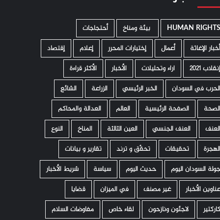
HUMAN RIGHT
­ بيئة ومناخ
أحتجاجات
خبار الإغاثة
أعمال
إختيارات المحرر
إعلام
إقتصاد
نقلاب 2021
اراء وتحليلات
الأخبار
الأكثر قراءة
لحرب في السودان
الخبر الرئيسي
الزراعة
الشائع
لصحة
الصفحة الرئيسية
العالم
العدالة والمحاكم
لعنف
العنف الجنسي
العين الثالثة
المناخ
النوع
لهجرة
تحقيقات
تحقّق و ترند
تقارير و بيانات
ولة السودان اليوم
حديث اليوم
سياسة
شريط الأخبار
ناوين الأخبار
غير مصنف
في الميزان
قضايا
اركتير
لاجئون ونازحون
لقاء خاص
مفاوضات السلام