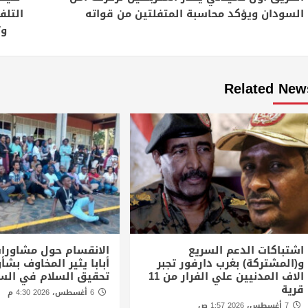
Reading
السودان ويؤكد محاسبة المتفلتين من قواته
وت
Related New
اشتباكات الدعم السريع
الانقسام حول مشاورا
و(المشتركة) بغرب دارفور تجبر
أبابا يثير المخاوف بش
الاف المدنيين علي الفرار من 11
تحقيق السلام في الس
قرية
6 أغسطس، 2026 4:30 م
7 أغسطس، 2026 1:57 ص