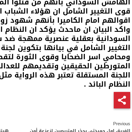
الهامش السوداني بأنهم من قتلوا الم
قوى التغيير الشامل ان هؤلاء الشباب 
اقوالهم امام الكاميرا بأنهم شهود ز
واكد البيان ان ماحدث يؤكد ان النظام الب
السودانية بعقلية عنصرية ممهجة ضد 
التغيير الشامل في بيانها بتكوين لجنة 
ومحامي اسر الضحايا وقوى الثورة لت
المتورطين الحقيقين وتقديمهم للعدالة.
اللجنة المستقلة تعتبر هذه الرواية مثل 
النظام البائد
.
Continue
Previous
الفريق اول حميدتي يحذر المتربصين لزعزعة أمن
هيئة