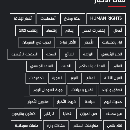
HUMAN RIGHTS
­ بيئة ومناخ
أحتجاجات
أخبار الإغاثة
أعمال
إختيارات المحرر
إعلام
إقتصاد
إنقلاب 2021
اراء وتحليلات
الأخبار
الأكثر قراءة
الحرب في السودان
الخبر الرئيسي
الزراعة
الشائع
الصحة
الصفحة الرئيسية
العالم
العدالة والمحاكم
العنف
العنف الجنسي
العين الثالثة
المناخ
النوع
الهجرة
تحقيقات
تحقّق و ترند
تقارير و بيانات
جولة السودان اليوم
حديث اليوم
سياسة
شريط الأخبار
عناوين الأخبار
غير مصنف
في الميزان
قضايا
كاركتير
لاجئون ونازحون
لقاء خاص
مفاوضات السلام
مقالات واراء
ملفات سودانية