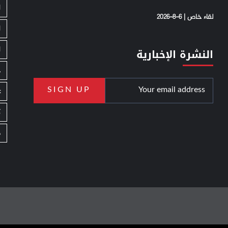
ا
لقاء خاص | 6-8-2026
ا
ا
النشرة الإخبارية
ج
ع
ك
م