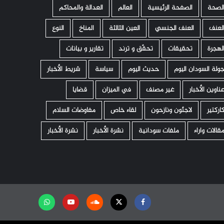
لصحة
الصفحة الرئيسية
العالم
العدالة والمحاكم
لعنف
العنف الجنسي
العين الثالثة
المناخ
النوع
لهجرة
تحقيقات
تحقّق و ترند
تقارير و بيانات
ولة السودان اليوم
حديث اليوم
سياسة
شريط الأخبار
ناوين الأخبار
غير مصنف
في الميزان
قضايا
اركتير
لاجئون ونازحون
لقاء خاص
مفاوضات السلام
قالات واراء
ملفات سودانية
نشرة الأخبار
نشرة الأخبار
Facebook
Twitter
Soundcloud
Youtube
تابعنا
على