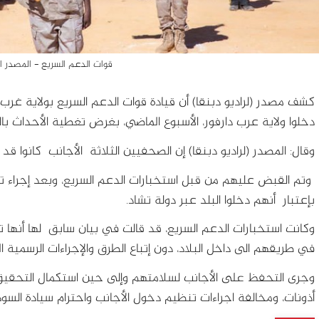
قوات الدعم السريع - المصدر ا
كشف مصدر (لراديو دبنقا) أن قيادة قوات الدعم السريع بولاية غرب 
دخلوا ولاية عرب دارفور، الأسبوع الماضي، بغرض تغطية الأحداث بالول
وقال: المصدر (لراديو دبنقا) إن الصحفيين الثلاثة الأجانب كانوا قد
وتم القبض عليهم من قبل استخبارات الدعم السريع، وبعد إجراء
بإعتبار أنهم دخلوا البلد عبر دولة تشاد.
وكانت استخبارات الدعم السريع، قد قالت في بيان سابق لها أنها 
في طريقهم الى داخل البلاد، دون إتباع الطرق والإجراءات الرسمية ا
وجرى التحفظ على الأجانب لسلامتهم وإلى حين استكمال التحقيق
أذونات، ومخالفة اجراءات تنظيم دخول الأجانب واحترام سيادة السود