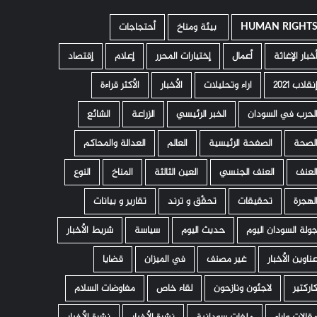
HUMAN RIGHT
­ بيئة ومناخ
أحتجاجات
خبار الإغاثة
أعمال
إختيارات المحرر
إعلام
إقتصاد
نقلاب 2021
اراء وتحليلات
الأخبار
الأكثر قراءة
لحرب في السودان
الخبر الرئيسي
الزراعة
الشائع
لصحة
الصفحة الرئيسية
العالم
العدالة والمحاكم
لعنف
العنف الجنسي
العين الثالثة
المناخ
النوع
لهجرة
تحقيقات
تحقّق و ترند
تقارير و بيانات
ولة السودان اليوم
حديث اليوم
سياسة
شريط الأخبار
ناوين الأخبار
غير مصنف
في الميزان
قضايا
اركتير
لاجئون ونازحون
لقاء خاص
مفاوضات السلام