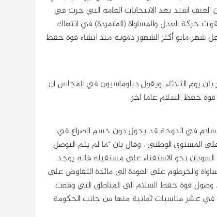
ن العنف اشتد بعد الانتخابات العامة التي جرت في
وات حركة العدل والمساواة (المتمردة) في انتهاك
 جعل شهر مايو أكثر الشهور دموية منذ انشاء قوة حفظ
 مجلس الامن الدولي المؤلف من 15 دولة تقرير بان يوم الثلاثاء. ويقول دبلوماسيون في المجلس ان
وة حفظ السلام عاما اخر.
 السلام في الدوحة قد يحول دون حسم الصراع في
ى المستوى الوطني ، وقال بان “ما لم يتم التوصل
 السودان نحو الاستفتاء على مستقبله فانه يوجد
ساواة والخرطوم على العودة الى مائدة التفاوض على
ييد وصول قوة حفظ السلام الى المناطق التي وقعت
يد في عشر مناسبات ثمانية منها من جانب الحكومة