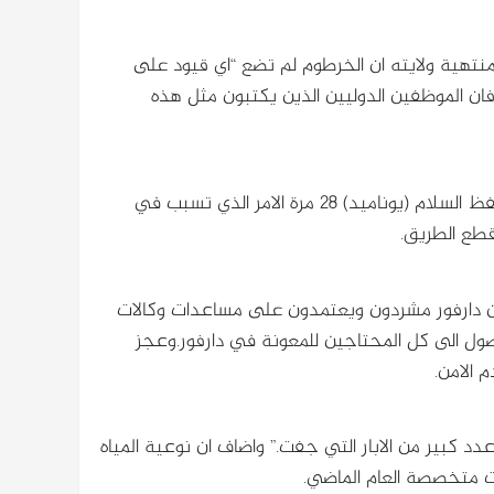
منتهية ولايته ان الخرطوم لم تضع “اي قيود على
فان الموظفين الدوليين الذين يكتبون مثل هذه
وقال التقرير انه بين يوليو تموز 2009 ويوليو 2010 هوجمت قوات حفظ السلام (يوناميد) 28 مرة الامر الذي تسبب في
كان دارفور مشردون ويعتمدون على مساعدات وكالات
وصول الى كل المحتاجين للمعونة في دارفور.وعجز
عدد كبير من الابار التي جفت.” واضاف ان نوعية المياه
ت متخصصة العام الماضي.