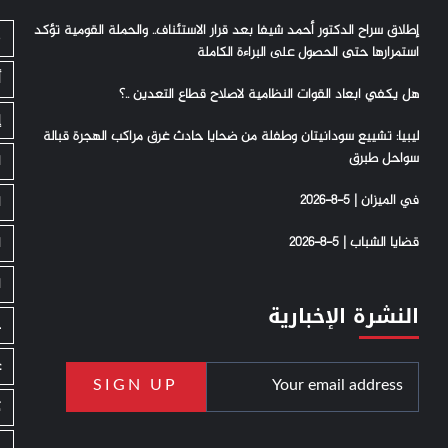
إطلاق سراح الدكتور أحمد شيفا بعد قرار الاستئناف.. والحملة القومية تؤكد
S
استمرارها حتى الحصول على البراءة الكاملة
أ
هل يكفي ابعاد القوات النظامية لاصلاح قطاع التعدين ..؟
إ
ليبيا: تشييع سودانيتان وطفلة من ضحايا حادث غرق مراكب الهجرة قبالة
سواحل طبرق
ا
في الميزان | 5-8-2026
ا
قضايا الشباب | 5-8-2026
ا
ا
النشرة الإخبارية
ج
ع
ك