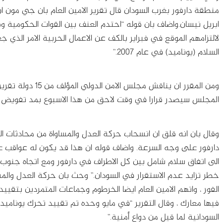
منطقة دارفور بغرب السودان قال تقرير الامين العام بان جي مون ا
ابريل نيسان.
واضاف بان قوله “احتدم العنف بين القوات الحكومية وق
لالتزامهم الموقع في فبراير بالكف عن الاعمال الحربية الامر الذي
السلام (يوناميد) في عام 2007.”
ومن المقرر ان يناقش
المجلس سيصدر قرارا في وقت لاحق من هذا الاسبوع بمد تفويض ق
وقال بان انه قلق ان انسحاب حركة العدل والمساواة من محادثات
دارفور على وجه السرعة. واضاف قوله ان هذا قد يكون له عواقب عل
الى اتفاق سلام شامل بين كل الاطراف في دارفور ومع اتجاه جنوب
خطر تزايد عدم الاستقرار في السودان.” وحث بان حركة العدل والم
الفور ، واتهم الامين العام ايضا الخرطوم وجماعات المتمردين بتق
فيها معارك ، وقال التقرير “في مايو وحده تم تقييد تحرك يونام
السودانية لما قيل من دواع أمنية.”