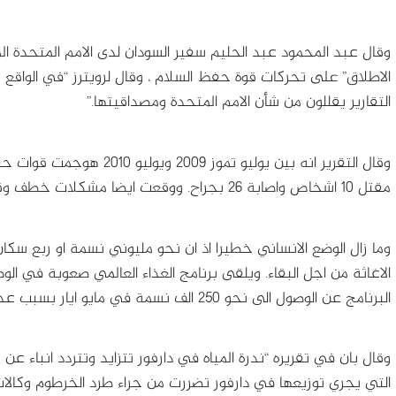
وقال عبد المحمود عبد الحليم سفير السودان لدى الامم المتحدة ال
الاطلاق” على تحركات قوة حفظ السلام ، وقال لرويترز “في الواقع 
التقارير يقللون من شأن الامم المتحدة ومصداقيتها.”
مقتل 10 اشخاص واصابة 26 بجراح. ووقعت ايضا مشكلات خطف وقطع الطريق.
وما زال الوضع الانساني خطيرا اذ ان نحو مليوني نسمة او ربع س
الاغاثة من اجل البقاء. ويلقى برنامج الغذاء العالمي صعوبة في ال
البرنامج عن الوصول الى نحو 250 الف نسمة في مايو ايار بسبب عدم الامن.
وقال بان في تقريره “ندرة المياه في دارفور تتزايد وتتردد انباء عن 
التي يجري توزيعها في دارفور تضررت من جراء طرد الخرطوم وكالا