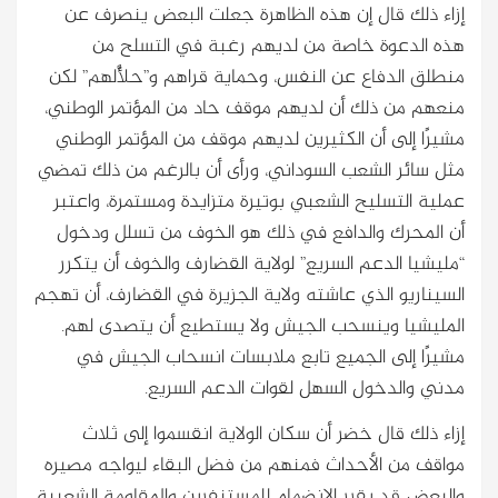
إزاء ذلك قال إن هذه الظاهرة جعلت البعض ينصرف عن
هذه الدعوة خاصة من لديهم رغبة في التسلح من
منطلق الدفاع عن النفس، وحماية قراهم و”حلأَّلهم” لكن
منعهم من ذلك أن لديهم موقف حاد من المؤتمر الوطني،
مشيرًا إلى أن الكثيرين لديهم موقف من المؤتمر الوطني
مثل سائر الشعب السوداني، ورأى أن بالرغم من ذلك تمضي
عملية التسليح الشعبي بوتيرة متزايدة ومستمرة، واعتبر
أن المحرك والدافع في ذلك هو الخوف من تسلل ودخول
“مليشيا الدعم السريع” لولاية القضارف والخوف أن يتكرر
السيناريو الذي عاشته ولاية الجزيرة في القضارف، أن تهجم
المليشيا وينسحب الجيش ولا يستطيع أن يتصدى لهم.
مشيرًا إلى الجميع تابع ملابسات انسحاب الجيش في
مدني والدخول السهل لقوات الدعم السريع.
إزاء ذلك قال خضر أن سكان الولاية انقسموا إلى ثلاث
مواقف من الأحداث فمنهم من فضل البقاء ليواجه مصيره
والبعض قد يقرر الانضمام للمستنفرين والمقاومة الشعبية،