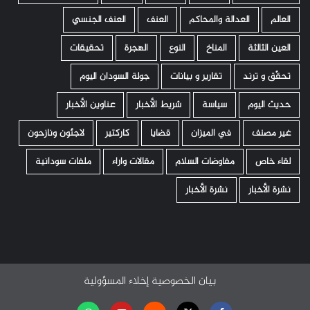
العالم
العدالة والمحاكم
العنف
العنف الجنسي
العين الثالثة
المناخ
النوع
الهجرة
تحقيقات
تحقّق و ترند
تقارير و بيانات
جولة السودان اليوم
حديث اليوم
سياسة
شريط الأخبار
عناوين الأخبار
غير مصنف
في الميزان
قضايا
كاركتير
لاجئون ونازحون
لقاء خاص
مفاوضات السلام
مقالات واراء
ملفات سودانية
نشرة الأخبار
نشرة الأخبار
بيان الخصوصية
إخلاء المسؤولية