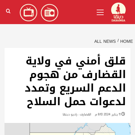
Ski
English
(
الإنجليزية
)
Primary
t
Menu
conten
ALL NEWS
HOME
قلق أمني في ولاية
القضارف من هجوم
الدعم السريع وتمدد
لدعوات حمل السلاح
11 يناير، 2024 8:10 م
القضارف : راديو دبنقا