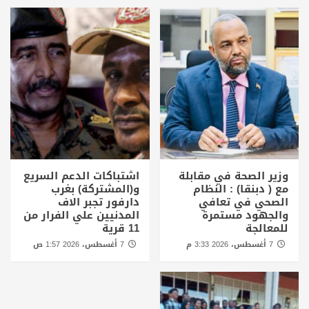
وزير الصحة في مقابلة
اشتباكات الدعم السريع
مع ( دبنقا) : النظام
و(المشتركة) بغرب
الصحي في تعافي
دارفور تجبر الاف
والجهود مستمرة
المدنيين علي الفرار من
للمعالجة
11 قرية
7 أغسطس، 2026 3:33 م
7 أغسطس، 2026 1:57 ص