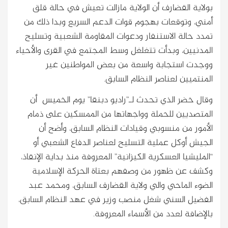
بولاية القضارف أن الولاية مازالت تعيش في حالة قلق
أمني، وتوقعات بهجوم قوات الدعم السريع وبدا ذلك من
تمدد حالة الاستنفار ودعوات المقاومة الشعبية وتسليح
المدنيين، وبدأت تتغلغل وسط المجتمع في القرى والأحياء
ووجدت استجابة واسعة من بعض المواطنين غير
المنتميين لعناصر النظام السابق.
وقال خضر الذي تحدث لـ”راديو دبنقا” يوم الخميس أن
المتصديين للحملة وواجهاتها من الممسكين على ذمام
الأمور من منسوبي وقيادات النظام السابق، وأضح أن
الجيش أوكل عملية التسليح لعناصر الدفاع الشعبي أو
“المليشيا العسكرية الكيزانية” المعروفة منذ بداية الإنقاذ،
وكشف عن ظهور من وصفهم بعتاة الحركة الإسلامية
الضوء الماحي والي ولاية القضارف السابق، ومحمد عبد
الفضيل السني شغل منصب وزير في عهد النظام السابق،
بالإضافة لعدد من الأسماء المعروفة.