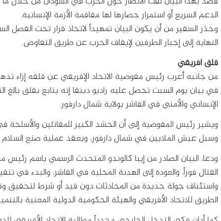
قصد بهذا البيان لفت الأنظار حول الحرب في السودان من خلال 
الدعم السريع أو استمرار حصارها لها مفاقمة الأزمة الإنسانية.
وحذر السفير من أن يكون البيان تمهيداً لاتخاذ قرار تحت الفصل
النهاية إلى إجبار الطرفين لإيقاف الحرب عن طريق التفاوض.
قلق افريقي
من جانبه أعرب رئيس مفوضية الاتحاد الإفريقي عن قلقه إزاء تدهو
في بيان يوم السبت تحصل عليه راديو دبنقا إنه يتابع بقلق بالغ ا
الإنساني والأمني في الفاشر بولاية شمال دارفور.
ويشير رئيس المفوضية إلى أن الحشد الكبير للمقاتلين والأسلحة 
وسبل عيش الملايين في شمال دارفور، ويعقد عملية صنع السلام ا
ودعا، البيان الصادر من إيبا كالوندو المتحدث الرسمي باسم رئيس مف
واستئناف جولة جديدة من المحادثات دون قيد أو شرط لتحقيق وقف 
الطريق للاتحاد الأفريقي والهيئة الحكومية الدولية المعنية بالتنمية
كما أدان فكي التدخل الخارجي مجدداً مطالبة الاتحاد الأفريقي للدو