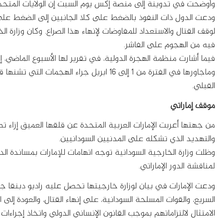
وأوضحت في تدوينة إلى منصة إكس يوم السبت إن الولايات المتحد
ودعت الدول ذات النفوذ بالضغط على كلا الجانبين إلى الضغط على 
لوقف القتال والاستعداد للمفاوضات لإنهاء هذا الصراع. وكان وزارة ا
فيه من الهجوم على الفاشر.
وماجاورها في الفترة من 1 إلى 16 ابريل جراء ال
القبلي.
موقف إماراتي
من جهتها أعربت الإمارات العربية المتحدة عن قلقها العميق إزاء 
والتهديد الذي تشكله على المدنيين السودانيين.
وظلت وزارة الخارجية السودانية توجه اتهامات للإمارات بمساندة ا
لمناقشة الدور الإماراتي.
ودعت الإمارات في بيان لوزارة خارجيتها تحصل عليه راديو دبنقا ج
السريع، والقوات المسلحة السودانية، على إنهاء القتال، والعودة إلى
الامتثال لالتزاماتهم بموجب القانون الإنساني الدولي واتخاذ إجراء