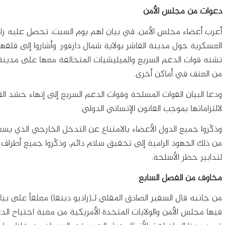
دعوات من مجلس الأمن
أعرب أعضاء مجلس الأمن، في بيان لهم يوم السبت، تحصل عليه راديو 
العسكرية حول مدينة الفاشر بولاية شمال دارفور. وأشاروا إلى قلقهم
تشنه قوات الدعم السريع والميليشيات المتحالفة معها على مدينة ال
من العنف في أماكن أخرى.
ودعا البيان القوات المسلحة وقوات الدعم السريع إلى إنهاء حشد ال
لالتزاماتها بموجب القانون الإنساني الدولي.
وذكّروا جميع الدول الأعضاء بالامتناع عن التدخل الخارجي الذي يسعى
من ذلك الجهود الرامية إلى تحقيق سلام دائم، وذكّروا جميع أطراف النز
لتدابير حظر الأسلحة.
مخاوف من الفصل السابع
من جانبه قال السفير الصادق المقلي لـ(راديو دبنقا) معلقاً على بي
فيها مجلس الأمن والولايات المتحدة الأمريكية من مغبة اجتياح الد