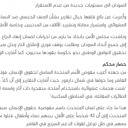
السودان الى مستويات جديدة من عدم الاستقرار.
وأعربت عن بالغ قلقها حيال تقارير بشأن العنف الجنسي ضد النساء
العشوائي، واستمرار معاناة وتشريد الآلاف من المدنيين، وخاصة الأطف
وناشدت مجلس الأمن باتخاذ ما يلزم من اجراءات لضمان إنهاء النزا
إلى جميع أنحاء السودان. وطالبت بوقف فوري لإطلاق النار وحل سي
تحقيق التوافق الوطني نحو حكومة يقودها مدنيون، كما أشارت الوزا
حصار محكم
من جهته أعرب مفوض الأمم المتحدة السامي لحقوق الإنسان، فولكر 
الفاشر وما حولها في شمال دارفور، حيث أشارت التقارير إلى أن كلاً
“شنت هجمات عشوائية باستخدام أسلحة متفجرة ذات آثار واسعة الن
الطائرات المقاتلة، في المناطق السكنية”.
هذا ما جاء على لسان المتحدث باسم مفوضية حقوق الإنسان، سيف
المتحدث إلى أن 43 شخصاً على الأقل، بينهم نساء وأطفال،
معهم في ظل توغل لقوات الدعم السريع في الفاشر.