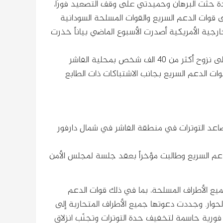
ة حثت البرهان وحميدتي على وقف التصعيد فورًا،
قوات الدعم السريع والقوات المسلحة السودانية
لخارجية الأمريكية أصدرت الأسبوع الماضي بياناً خذرت
فيما أشارت منظمة الهجرة الدولية، في تقرير لها الأسبوع الماضي، إلى نزوح أكثر من 40 الف شخص بمحلية الفاشر
هجمات التي تشنها قوات الدعم السريع بجانب الاشتباكات ذات الطابع
تصاعد التوترات في منطقة الفاشر في شمال دارفور
لدعم السريع وطالبت مؤخراً بعقد جلسة لمجلس الأمن
ميع الأطراف المسلحة، بما في ذلك قوات الدعم
 الحوار. وجددت دعوتها جميع الأطراف المتحاربة إلى
ات فورية حاسمة لتخفيف حدة التوترات وتجنّب انزلاق