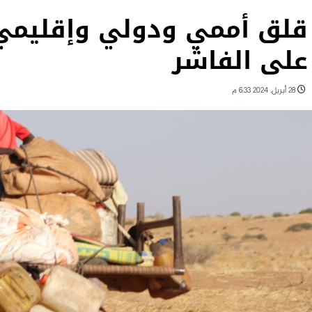
قلق أممي ودولي وإقليم
على الفاشر
28 أبريل، 2024 6:33 م