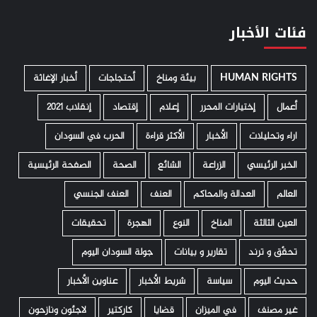
فئات الأخبار
HUMAN RIGHTS
­ بيئة ومناخ
أحتجاجات
أخبار الإغاثة
أعمال
إختيارات المحرر
إعلام
إقتصاد
إنقلاب 2021
اراء وتحليلات
الأخبار
الأكثر قراءة
الحرب في السودان
الخبر الرئيسي
الزراعة
الشائع
الصحة
الصفحة الرئيسية
العالم
العدالة والمحاكم
العنف
العنف الجنسي
العين الثالثة
المناخ
النوع
الهجرة
تحقيقات
تحقّق و ترند
تقارير و بيانات
جولة السودان اليوم
حديث اليوم
سياسة
شريط الأخبار
عناوين الأخبار
غير مصنف
في الميزان
قضايا
كاركتير
لاجئون ونازحون