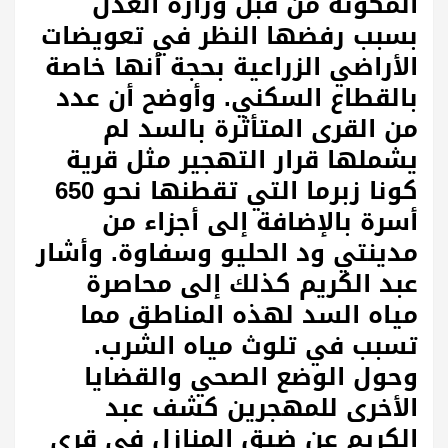
المكونة من قبل وزارة العدل
بسبب رفضها النظر في تعويضات
الأراضي الزراعية بحجة أنها خاصة
بالقطاع السكني. وأوضح أن عدد
من القرى المتأثرة بالسد لم
يشملها قرار التهجير مثل قرية
كونا زبرما التي تقطنها نحو 650
أسرة بالإضافة إلى أجزاء من
مدينتي ود الحليو وسفاوة. وأشار
عبد الكريم كذلك إلى محاصرة
مياه السد لهذه المناطق مما
تسبب في تلوث مياه الشرب.
وحول الوضع الصحي والقضايا
الأخرى للمهجرين كشف عبد
الكريم عن ضيق المنازل في قرى