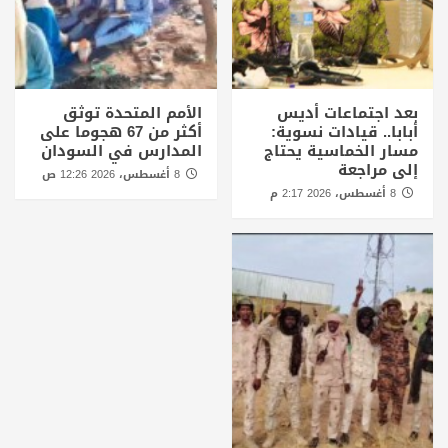
بعد اجتماعات أديس
الأمم المتحدة توثق
أبابا.. قيادات نسوية:
أكثر من 67 هجوما على
مسار الخماسية يحتاج
المدارس في السودان
إلى مراجعة
8 أغسطس، 2026 12:26 ص
8 أغسطس، 2026 2:17 م