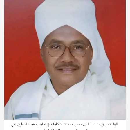
اللواء صديق سنادة الذي صدرت ضده أحكاماً بالإعدام بتهمة التعاون مع