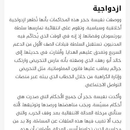
ازدواجية
ووصفت نفيسة حجر هذه المحاكمات بأنها تُظهر ازدواجية
أخلاقية وسياسية، وتقوم على انتقائية تمارسها سلطة
بورتسودان وقضاتها، إذ إنه في الوقت الذي يُحاكَم فيه
المدنيون، تستقبل السلطة قيادات الصف الأول من الدعم
السريع وتغدق عليهم الهدايا. وأشارت، في حديثها، إلى
خالد أبو رهف، الذي وصفته بأنه مارس التحريض وارتكب
جرائم يعاقب عليها قانون المعلوماتية، مثل التحريض
وإثارة الكراهية من خلال الخطاب الذي يبثه عبر منصات
التواصل الاجتماعي.
وأكدت نفيسة حجر أن جميع الأحكام التي صدرت هي
أحكام مسيّسة، ويجب مناهضتها ورصدها وتوثيقها، لأنه
ستأتي مرحلة العدالة الانتقالية بعد وقف الحرب، والتي
يجب ألا تغيب فيها هذه الملفات عن المساءلة، ولا بد من
محاسبة الذين تجاوزوا أسس العدالة. وأضافت أن هذه