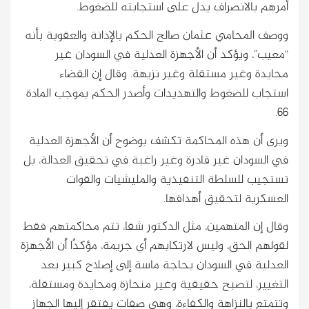
أمرهم بالانصراف يدل على استجابته للضغوط.
ووصف المحامي عثمان صالح الحكم بالإدانة والعقوبة بأنه
“معيب”، ويؤكد أن الأجهزة العدلية في السودان غير
محايدة وغير مستقلة وغير نزيهة. وقال إن القضاء
استجاب للضغوط والتهديدات وأصدر الحكم بموجب المادة
66.
ويرى أن هذه المحاكمة تكشف بوضوح أن الأجهزة العدلية
في السودان غير قادرة وغير راغبة في تحقيق العدالة، بل
تستجيب للسلطة التنفيذية والمليشيات والقوات
العسكرية لتحقيق أهدافها.
وقال إن المتهمين، مثل الدكتور شفا، تتم محاكمتهم فقط
لقولهم الحق، وليس لارتكابهم أي جريمة، مؤكدًا أن الأجهزة
العدلية في السودان بحاجة ماسة إلى إصلاح كبير بعد
التغيير، لتصبح حقيقية وغير منحازة ومحايدة ومستقلة،
وتتمتع بالنزاهة والكفاءة، وهي صفات يفتقر إليها الجهاز