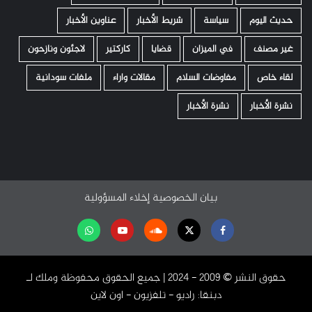
حديث اليوم
سياسة
شريط الأخبار
عناوين الأخبار
غير مصنف
في الميزان
قضايا
كاركتير
لاجئون ونازحون
لقاء خاص
مفاوضات السلام
مقالات واراء
ملفات سودانية
نشرة الأخبار
نشرة الأخبار
بيان الخصوصية
إخلاء المسؤولية
Facebook
Twitter
Soundcloud
Youtube
تابعنا
على
حقوق النشر ©️ 2009 - 2024 | جميع الحقوق محفوظة وملك لـ
واتساب
دبنقا: راديو - تلفزيون - اون لاين