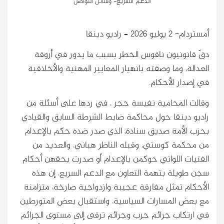
الدعم السريع- وسائل التواصل
أمستردام- 2 يوليو 2026 – راديو دبنقا
دقّ قانونيون ناقوس الخطر بسبب ما يدور في أروقة
العدالة، وما وصفته بانهيار المعايير المهنية والأخلاقية
في إصدار الأحكام.
وقالت المحامية نفيسة حجر ، في ردها على أسئلة من
راديو دبنقا حول محاكمة ضابط الشرطة السابق والقيادي
بحزب الأمة صديق سنادة، الذي صدر ضده حكم بالإعدام
من محكمة كوستي، وقبله الناظر هباني، والعديد من
الفتيات اللواتي حوكمن بالإعدام أو صدرت بحقهن أحكام
سجن طويلة بتهمة التعاون مع الدعم السريع، إن هذه
الأحكام تمثل مفارقة عجيبة وازدواجية صارخة، متزامنة
مع بعض المسارات السياسية، واستقبال بعض المتورطين
في ارتكاب جرائم حرب وجرائم ترقى إلى مستوى الجرائم