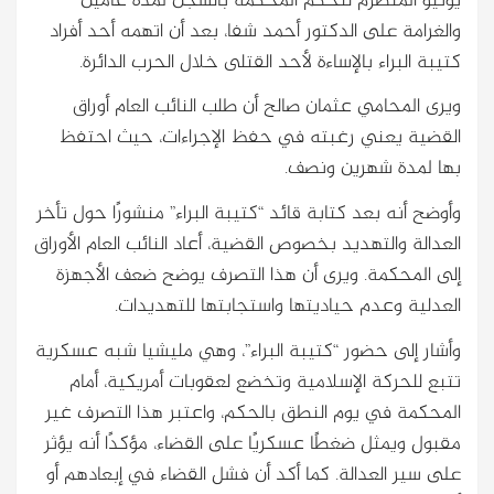
يونيو المنصرم لتحكم المحكمة بالسجن لمدة عامين
والغرامة على الدكتور أحمد شفا، بعد أن اتهمه أحد أفراد
كتيبة البراء بالإساءة لأحد القتلى خلال الحرب الدائرة.
ويرى المحامي عثمان صالح أن طلب النائب العام أوراق
القضية يعني رغبته في حفظ الإجراءات، حيث احتفظ
بها لمدة شهرين ونصف.
وأوضح أنه بعد كتابة قائد “كتيبة البراء” منشورًا حول تأخر
العدالة والتهديد بخصوص القضية، أعاد النائب العام الأوراق
إلى المحكمة. ويرى أن هذا التصرف يوضح ضعف الأجهزة
العدلية وعدم حياديتها واستجابتها للتهديدات.
وأشار إلى حضور “كتيبة البراء”، وهي مليشيا شبه عسكرية
تتبع للحركة الإسلامية وتخضع لعقوبات أمريكية، أمام
المحكمة في يوم النطق بالحكم، واعتبر هذا التصرف غير
مقبول ويمثل ضغطًا عسكريًا على القضاء، مؤكدًا أنه يؤثر
على سير العدالة. كما أكد أن فشل القضاء في إبعادهم أو