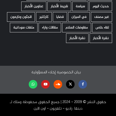
حديث اليوم
سياسة
شريط الأخبار
عناوين الأخبار
غير مصنف
في الميزان
قضايا
كاركتير
لاجئون ونازحون
لقاء خاص
مفاوضات السلام
مقالات واراء
ملفات سودانية
نشرة الأخبار
نشرة الأخبار
بيان الخصوصية
إخلاء المسؤولية
Facebook
Twitter
Soundcloud
Youtube
تابعنا
على
حقوق النشر ©️ 2009 - 2024 | جميع الحقوق محفوظة وملك لـ
واتساب
دبنقا: راديو - تلفزيون - اون لاين