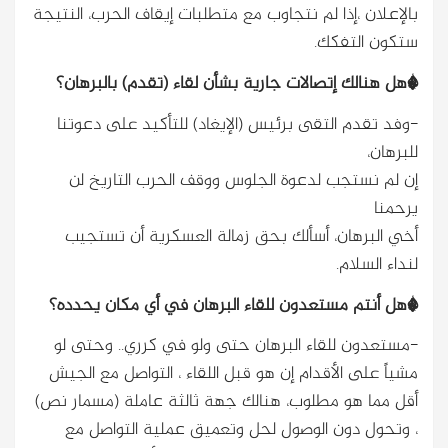
بالإعلان ،إذا لم نتجاوب مع متطلبات إيقاف الحرب، النتيجة
ستكون التفكك.
*هل هنالك إتصالات جارية بشأن لقاء (تقدم) بالبرهان؟
-وفد تقدم التقى برئيس (الإيغاد) للتأكيد على دعوتنا
للبرهان،
إن لم نستجب لدعوة الجلوس ووقف الحرب التاريخ لن
يرحمنا
أخي البرهان، أسألك بحق زمالة العسكرية أن تستجيب
لنداء السلام.
*هل أنتم مستعدون للقاء البرهان في أي مكان يحدده؟
-مستعدون للقاء البرهان حتى ولو في كرري.. وحتى لو
مشياً على الأقدام إن هو قبل اللقاء ، التواصل مع الجيش
أقل مما هو مطلوب، هنالك جهة ثالثة عاملة (مسمار نص)
، وتحول دون الوصول لحل وتعميق عملية التواصل مع