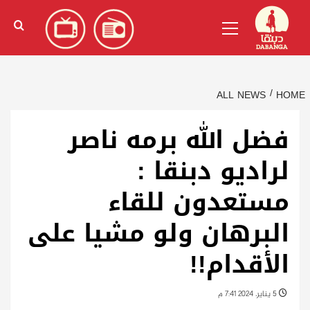
Ski
English
(
الإنجليزية
)
Primary
t
Menu
conten
ALL NEWS
HOME
فضل الله برمه ناصر
لراديو دبنقا :
مستعدون للقاء
البرهان ولو مشيا على
الأقدام!!
5 يناير، 2024 7:41 م