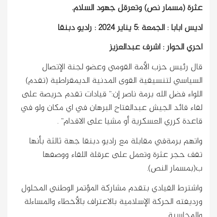
عثرة (مسمار نص) وتعرقل جهود السلام.
اديس ابابا : الجمعة :5 يناير 2024 : راديو دبنقا
احري الحوار : اشرف عبدالعزيز
قال رئيس حزب الأمة القومي وعضو لجنة الإتصال
السياسي لتنسيقية القوى المدنية الديمقراطية (تقدم)
اللواء فضل الله برمة ناصر إن:” قيادات تقدم حريصة على
لقاء قائد الجيش عبدالفتاح البرهان في اي مكان ولو في
قاعدة كرري العسكرية أو مشيا على الاقدام” .
واتهم برمةفي مقابلة مع راديو دبنقا جهة ثالثة بأنها
تقف حجر عثرة وتعمل على عرقلة اللقاء ووصفها
ب(بمسمار النص).
واشترط القيادي بتقدم مشاركة المؤتمر الوطني المحلول
ورديفته الحركة الإسلامية بالاعتراف بالأخطاء والمساءلة
والمحاسبة.