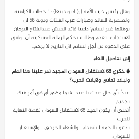
وقال رئيس حزب الأمة ل(راديو دبنقا) : ” خطاب الكراهية
والعنصرية السائد وعبارات عرب الشتات ودولة ٥٦ لن
يوفقها غير السلام”،داعيا قائد الجيش عبدالفتاح البرهان
الاستجابة لتقدم وطالبه بحكم الزمالة العسكرية أن يوافق
على الدعوة من أجل السلام لان التاريخ لا يرحم..
إلى تفاصيل اللقاء.
*الذكري ٦٨ لاستقلال السودان المجيد تمر علينا هذا العام
والبلاد تعاني ولايلات الحرب؟
عيدٌ بأي حالٍ عدت يا عيد.. فيما مضى أم في أمر فيك
تجديدِ
أتمنى أن يكون العيد 68 لاستقلال السودان نقطة النهاية
للحرب
ندعو بالرحمة للشهداء .. والشفاء للجرحى .. والإستقرار
للسودان.