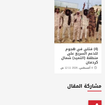
(4) فتلي في هجوم
للدعم السريع على
منطقة (التميد) شمال
كردفان
8 أغسطس، 2026 12:11 ص
مشاركة المقال