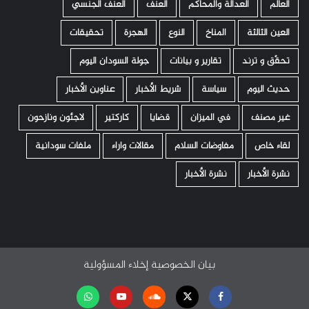
العالم
العدالة والمحاكم
العنف
العنف الجنسي
العين الثالثة
المناخ
النوع
الهجرة
تحقيقات
تحقّق و ترند
تقارير و بيانات
جولة السودان اليوم
حديث اليوم
سياسة
شريط الأخبار
عناوين الأخبار
غير مصنف
في الميزان
قضايا
كاركتير
لاجئون ونازحون
لقاء خاص
مفاوضات السلام
مقالات واراء
ملفات سودانية
نشرة الأخبار
نشرة الأخبار
بيان الخصوصية
إخلاء المسؤولية
Facebook
Twitter
Soundcloud
Youtube
تابعنا