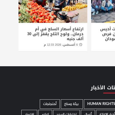
ت أديس
ارتفاع أسعار السلع في أم
أن فرص
درمان.. ولوح الثلج يقفز إلى 30
ودان
ألف جنيه
6 أغسطس، 2026 12:33 م
ات الأخبار
HUMAN RIGHT
­ بيئة ومناخ
أحتجاجات
خبار الإغاثة
أعمال
إختيارات المحرر
إعلام
إقتصاد