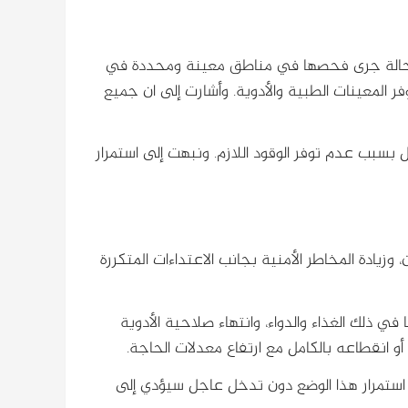
هت الغرفة إلى تسجيل 464 إصابة بسوء التغذية من بين 1070 حالة جرى فحصها في مناطق معينة ومحددة في
 بسبب عدم توفر المعينات الطبية والأدوية. وأشارت إلى ان جميع
39 بئر ماء توقفت عن العمل بسبب عدم توفر الوقود اللازم. ونبهت إلى استمرار
يادة المخاطر الأمنية بجانب الاعتداءات المتكررة
ي ذلك الغذاء والدواء، وانتهاء صلاحية الأدوية
أو انقطاعه بالكامل مع ارتفاع معدلات الحاجة.
 استمرار هذا الوضع دون تدخل عاجل سيؤدي إلى