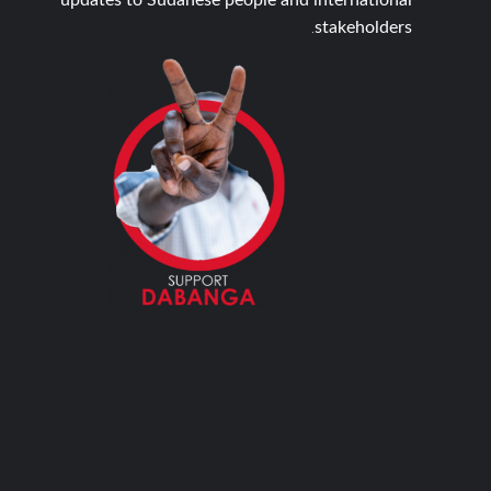
updates to Sudanese people and international
stakeholders.