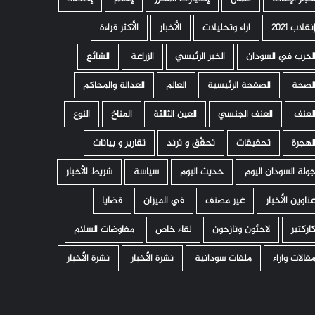
نقلاب 2021
اراء وتحليلات
الأخبار
الأكثر قراءة
لحرب في السودان
الخبر الرئيسي
الزراعة
الشائع
لصحة
الصفحة الرئيسية
العالم
العدالة والمحاكم
لعنف
العنف الجنسي
العين الثالثة
المناخ
النوع
لهجرة
تحقيقات
تحقّق و ترند
تقارير و بيانات
ولة السودان اليوم
حديث اليوم
سياسة
شريط الأخبار
ناوين الأخبار
غير مصنف
في الميزان
قضايا
اركتير
لاجئون ونازحون
لقاء خاص
مفاوضات السلام
قالات واراء
ملفات سودانية
نشرة الأخبار
نشرة الأخبار