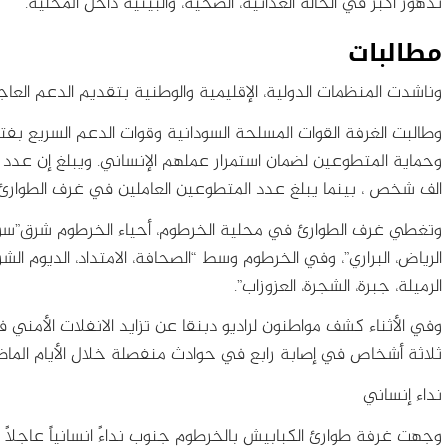
تدهور أكبر في الحالة الغذائية، الصحية، والبيئية داخل المحلية.
مطالبات
وناشدت المنظمات الدولية، الإقليمية والوطنية بتقديم الدعم العاجل
وطالبت الغرفة القوات المسلحة السودانية وقوات الدعم السريع بفت
الف شخص ، بينما يبلغ عدد المتطوعين العاملين في غرف الطوارئ في المحل
وتغطي غرف الطوارئ في محلية الخرطوم، أحياء الخرطوم شرق”سوبا 
الرياض، البراري”، وفي الخرطوم وسط “الصحافة، الامتداد، الديوم ال
الرميلة، جبرة، الشجرة، العزوزاب”.
وفي الأثناء كشف مواطنون لراديو دبنقا عن تزايد الانفلات الأمني 
ثلاثة أشخاص في إصابة رابع في حوادث منفصلة خلال الأيام الماض
نداء إنساني
وجهت غرفة طوارئ الكبابيش بالخرطوم جنوب نداءً انسانياً عاجلاً ل