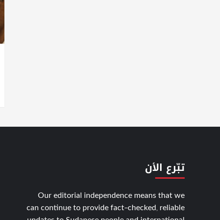
تبّرع الأن
Our editorial independence means that we
can continue to provide fact-checked, reliable