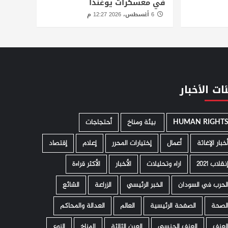
في معسكرات يوغندا
6 أغسطس، 2026 12:27 م
ات الأخبار
HUMAN RIGHT
­ بيئة ومناخ
أحتجاجات
خبار الإغاثة
أعمال
إختيارات المحرر
إعلام
إقتصاد
نقلاب 2021
اراء وتحليلات
الأخبار
الأكثر قراءة
لحرب في السودان
الخبر الرئيسي
الزراعة
الشائع
لصحة
الصفحة الرئيسية
العالم
العدالة والمحاكم
لعنف
العنف الجنسي
العين الثالثة
المناخ
النوع