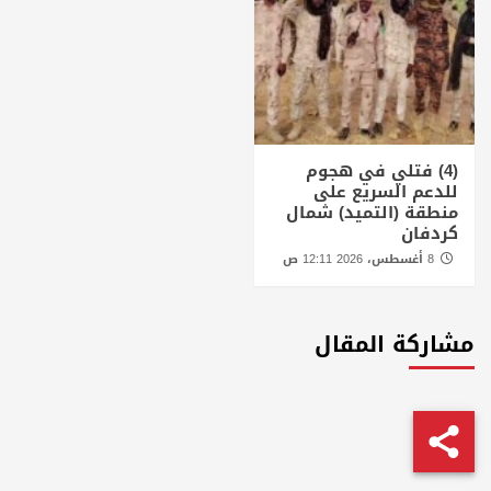
(4) فتلي في هجوم
للدعم السريع على
منطقة (التميد) شمال
كردفان
8 أغسطس، 2026 12:11 ص
مشاركة المقال