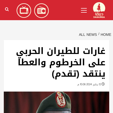
Ski
English
(
الإنجليزية
)
Primary
t
Menu
conten
ALL NEWS
HOME
غارات للطيران الحربي
على الخرطوم والعطا
ينتقد (تقدم)
12 يناير، 2024 10:06 م