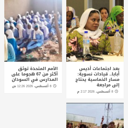
بعد اجتماعات أديس
الأمم المتحدة توثق
أبابا.. قيادات نسوية:
أكثر من 67 هجوما على
مسار الخماسية يحتاج
المدارس في السودان
إلى مراجعة
8 أغسطس، 2026 12:26 ص
8 أغسطس، 2026 2:17 م