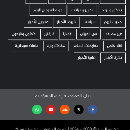
تحقّق و ترند
تقارير و بيانات
جولة السودان اليوم
حديث اليوم
سياسة
شريط الأخبار
عناوين الأخبار
غير مصنف
في الميزان
قضايا
كاركتير
لاجئون ونازحون
لقاء خاص
مفاوضات السلام
مقالات واراء
ملفات سودانية
نشرة الأخبار
نشرة الأخبار
بيان الخصوصية
إخلاء المسؤولية
Facebook
Twitter
Soundcloud
Youtube
تابعنا
على
حقوق النشر ©️ 2009 - 2024 | جميع الحقوق محفوظة وملك لـ