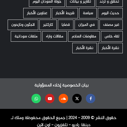
تحقّق و ترند
تقارير و بيانات
جولة السودان اليوم
حديث اليوم
سياسة
شريط الأخبار
عناوين الأخبار
غير مصنف
في الميزان
قضايا
كاركتير
لاجئون ونازحون
لقاء خاص
مفاوضات السلام
مقالات واراء
ملفات سودانية
نشرة الأخبار
نشرة الأخبار
بيان الخصوصية
إخلاء المسؤولية
Facebook
Twitter
Soundcloud
Youtube
تابعنا
على
حقوق النشر ©️ 2009 - 2024 | جميع الحقوق محفوظة وملك لـ
واتساب
دبنقا: راديو - تلفزيون - اون لاين