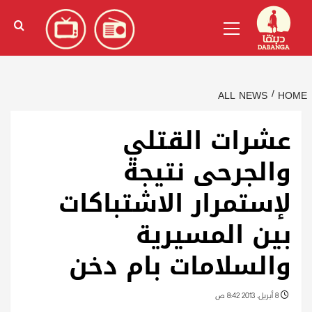
Ski
English
(
الإنجليزية
)
Primary
t
Menu
conten
ALL NEWS
HOME
عشرات القتلي
والجرحى نتيجة
لإستمرار الاشتباكات
بين المسيرية
والسلامات بام دخن
8 أبريل، 2013 8:42 ص