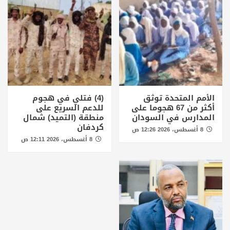
الأمم المتحدة توثق
(4) فتلي في هجوم
أكثر من 67 هجوما على
للدعم السريع على
المدارس في السودان
منطقة (التميد) شمال
كردفان
8 أغسطس، 2026 12:26 ص
8 أغسطس، 2026 12:11 ص