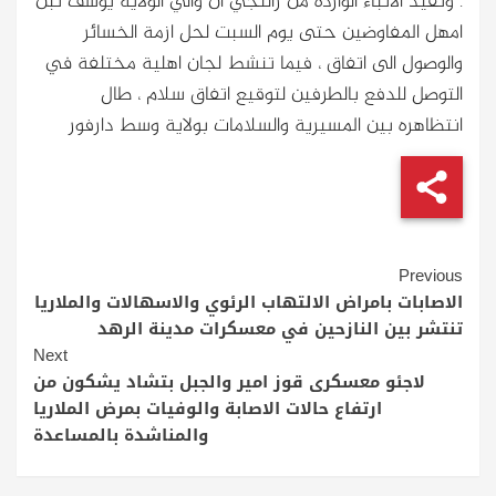
. وتفيد الانباء الواردة من زالنجي ان والي الولاية يوسف تبن
امهل المفاوضين حتى يوم السبت لحل ازمة الخسائر
والوصول الى اتفاق ، فيما تنشط لجان اهلية مختلفة في
التوصل للدفع بالطرفين لتوقيع اتفاق سلام ، طال
انتظاهره بين المسيرية والسلامات بولاية وسط دارفور
Continue
Previous
Reading
الاصابات بامراض الالتهاب الرئوي والاسهالات والملاريا
تنتشر بين النازحين في معسكرات مدينة الرهد
Next
لاجئو معسكرى قوز امير والجبل بتشاد يشكون من
ارتفاع حالات الاصابة والوفيات بمرض الملاريا
والمناشدة بالمساعدة