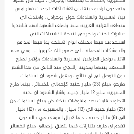
المسيرية والسلامات بمنطقة ابوجرادل ، حيث قال شهود
متعددون لراديو دبنقا ، ان الاشتباكات تجددت نهار امس
بين المسيرية والسلامات حول ابوجرادل ، وامتدت الى
منطقة القرلية القريبة منها
واضاف الشهود انهم شاهدوا
عشرات الجثث والجرحى نتيجة للاشتباكات التي
استخدمت فيها مختلف انواع الاسلحة بما فيها المدافع
والدوشكات المحملة على ظهور اللاندكروزرات . وفي هذه
الاثناء يواصل الطرفين المسيرية والسلامات مؤتمر الصلح
المنعقد بينهما بمدينة زالنجي منذ الثاني من هذا الشهر
دون التوصل الى اي نتائج ، ويقول شهود ان السلامات
طرحوا مبلغ (23) مليار جنيه كإجمالي للخسائر ، بينما طرح
المسيرية مبلغ 12 مليار جنيه. واشار الشهود ان لجنة
الاجاويد قامت بعد مفاوضات بتخفيض مبلغ السلامات من
(23) مليار جنيه الى (13) مليار ، والمسيرية من (12) مليار
الى (8) مليار جنيه ، فيما لايزال الموقف في حاله دون
تقدم اي طرف بتنازلات فيما يتعلق بإجمالي مبلغ الخسائر