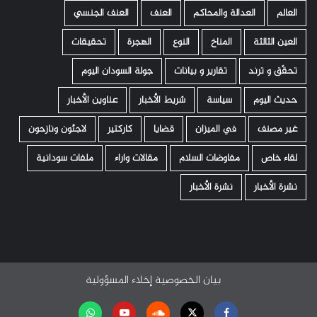
العالم
العدالة والمحاكم
العنف
العنف الجنسي
العين الثالثة
المناخ
النوع
الهجرة
تحقيقات
تحقّق و ترند
تقارير و بيانات
جولة السودان اليوم
حديث اليوم
سياسة
شريط الأخبار
عناوين الأخبار
غير مصنف
في الميزان
قضايا
كاركتير
لاجئون ونازحون
لقاء خاص
مفاوضات السلام
مقالات واراء
ملفات سودانية
نشرة الأخبار
نشرة الأخبار
بيان الخصوصية
إخلاء المسؤولية