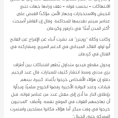
الانتهاكات – بحسب قوله – تقف وراءها جهات تتبع
للجيش والاستخبارات وجهاز الأمن، مؤكدًا القبض على
عناصر سيتم تقديمها للمحاكمة. وقال إن الفاشر أصبحت
“أكثر المدن أمنًا” في دارفور وكردفان.
وكانت وكالة “رويترز” قد نشرت أنباء عن الإفراج عن الفاتح
أبو لولو، القائد الميداني في الدعم السريع، ومشاركته في
القتال في كردفان.
وحول مقطع فيديو متداول يُظهر اشتباكات بين أطراف
بزي مدني وسط انتشار كثيف للسيارات، قال عبد الرحيم
دقلو إن هؤلاء الأشخاص خرجوا بأعداد كبيرة، بينهم
قيادات، وعند البوابة الأخيرة رفضوا الخروج سلميًا، وبدأوا
بإطلاق النار، ما أدى إلى مقتل عدد من عناصر قواته، قبل
أن تهاجمهم القوات في الموقع نفسه. وأضاف: “المدنيون
خرجوا في وقت مبكر، أما هؤلاء فكانوا مسلحين واستمرت
المعركة حتى الجبال”.