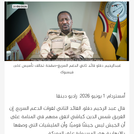
عبدالرحيم دقلو قائد ثاني الدعم السريع-صفحة تحالف تأسيس على
فيسبوك
أمستردام: 1 يونيو 2026: راديو دبنقا
قال عبد الرحيم دقلو، القائد الثاني لقوات الدعم السريع، إن
الفريق شمس الدين كباشي اتفق معهم في المنامة على
أن الجيش ليس جيشًا قوميًا، وأن المليشيات التي وصفها
بالإرهابية هي المسيطرة على المعركة.