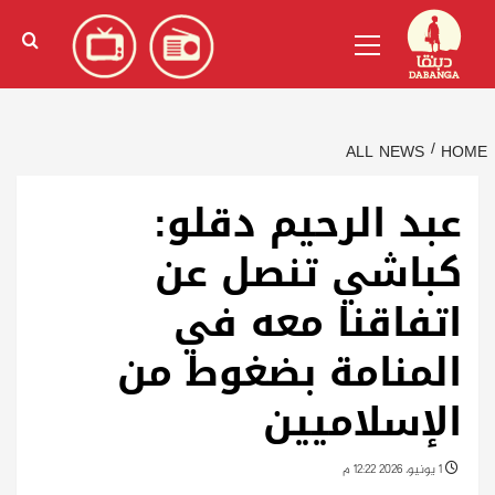
Ski
English
(
الإنجليزية
)
Primary
t
Menu
conten
ALL NEWS
HOME
عبد الرحيم دقلو:
كباشي تنصل عن
اتفاقنا معه في
المنامة بضغوط من
الإسلاميين
1 يونيو، 2026 12:22 م