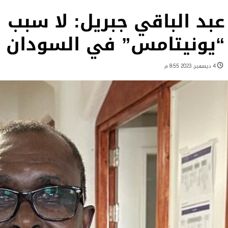
عبد الباقي جبريل: لا سبب 
“يونيتامس” في السودان
4 ديسمبر، 2023 8:55 م