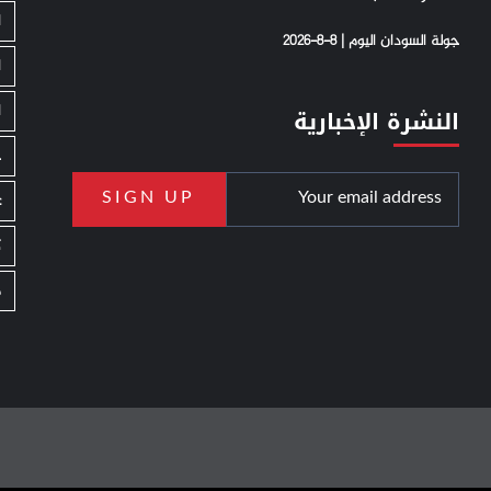
ا
جولة السودان اليوم | 8-8-2026
ا
ا
النشرة الإخبارية
ج
ع
ك
م