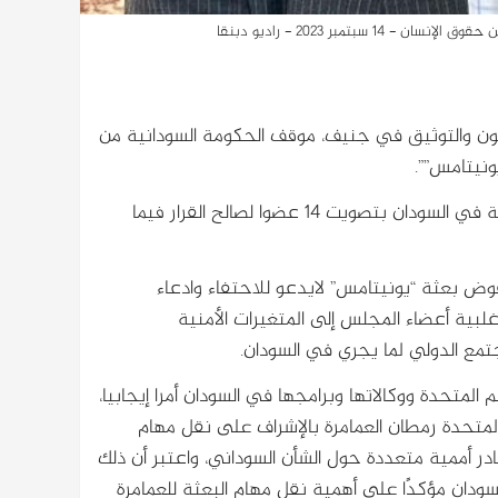
بتمبر 2023 - راديو دبنقا
عون والتوثيق في جنيف، موقف الحكومة السودانية من
ونيتامس””.
وكان مجلس الأمن الدولي قد اصدر قرارا، أنهى بموجبه مهمة البعثة في السودان بتصويت 14 عضوا لصالح القرار فيما
 تفوض بعثة “يونيتامس” لايدعو للاحتفاء وادعاء
أغلبية أعضاء المجلس إلى المتغيرات الأمنية
تمع الدولي لما يجري في السودان.
 المتحدة ووكالاتها وبرامجها في السودان أمرا إيجابيا،
المتحدة رمطان العمامرة بالإشراف على نقل مهام
در أممية متعددة حول الشأن السوداني، واعتبر أن ذلك
دان مؤكدًا على أهمية نقل مهام البعثة للعمامرة