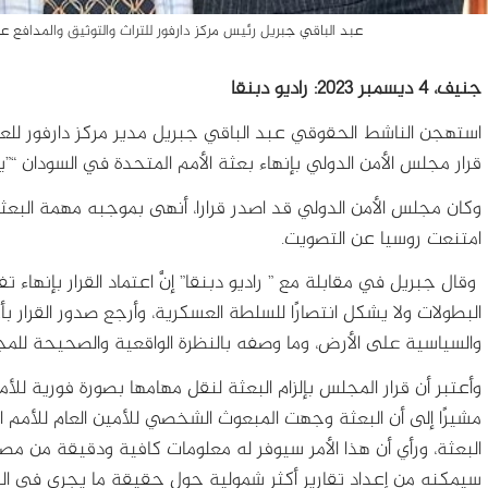
عبد الباقي جبريل رئيس مركز دارفور للتراث والتوثيق والمدافع عن حقوق الإنسان - 14 س
جنيف، 4 ديسمبر 2023: راديو دبنقا
استهجن الناشط الحقوقي عبد الباقي جبريل مدير مركز دارفور لل
قرار مجلس الأمن الدولي بإنهاء بعثة الأمم المتحدة في السودان “”ي
امتنعت روسيا عن التصويت.
وقال جبريل في مقابلة مع ” راديو دبنقا” إنَّ اعتماد القرار بإنهاء
البطولات ولا يشكل انتصارًا للسلطة العسكرية، وأرجع صدور القرار ب
والسياسية على الأرض، وما وصفه بالنظرة الواقعية والصحيحة للمج
وأعتبر أن قرار المجلس بإلزام البعثة لنقل مهامها بصورة فورية للأمم
مشيرًا إلى أن البعثة وجهت المبعوث الشخصي للأمين العام للأمم 
البعثة، ورأي أن هذا الأمر سيوفر له معلومات كافية ودقيقة من مصا
سيمكنه من إعداد تقارير أكثر شمولية حول حقيقة ما يجري في السو