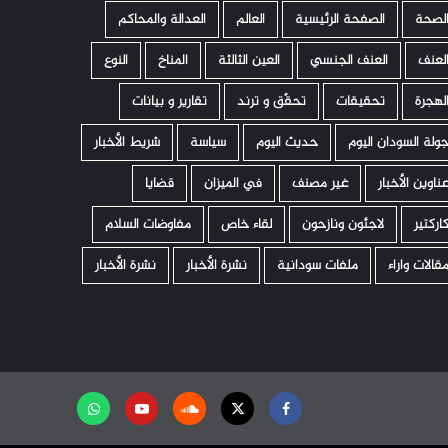
لصحة
الصفحة الرئيسية
العالم
العدالة والمحاكم
لعنف
العنف الجنسي
العين الثالثة
المناخ
النوع
لهجرة
تحقيقات
تحقّق و ترند
تقارير و بيانات
ولة السودان اليوم
حديث اليوم
سياسة
شريط الأخبار
ناوين الأخبار
غير مصنف
في الميزان
قضايا
اركتير
لاجئون ونازحون
لقاء خاص
مفاوضات السلام
قالات واراء
ملفات سودانية
نشرة الأخبار
نشرة الأخبار
Facebook
Twitter
Soundcloud
Youtube
تابعنا
على