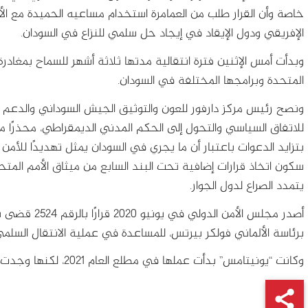
خاصة وأن القرار طلب من العمامرة استخدام مساعيه الحميدة مع الأ
الإفريقي ودول الإيقاد في إيجاد حل سلمي للنزاع في السودان.
وبدأت أمس الإثنين فترة انتقالية مدتها ثلاثة أشهر للسماح بمغادرة
المتحدة وبرامجها المختلفة في السودان.
ونصح رئيس مركز دارفور للعون والتوثيق الجيش السوداني والدعم الس
للاتفاق السياسي والتحول إلى الحكم المدني الديمقراطي، محذرًا 
بتزايد الدعوات باعتبار أن ما يجري في السودان يمثل تهديدًا للأمن 
سكون اتخاذ قرارات إضافية تحت البند السابع من ميثاق الأمم المت
يتمدد الصراع لدول الجوار.
أصدر مجلس الأم
برئاسة الألماني فولكر بيرتس، للمساعدة في عملية الانتقال السلم
وكانت “يونيتامس” بدأت عملها في مطلع العام 2021، لكنها وجدت معارضة كبيرة من الاسلاميين وكبار قادة في الجيش.