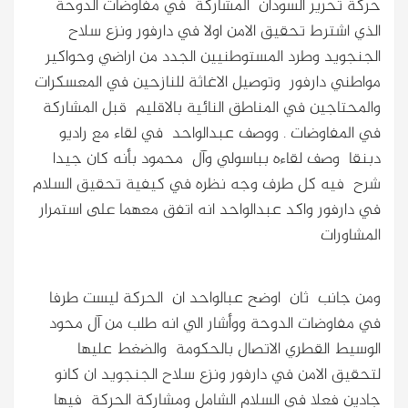
حركة تحرير السودان المشاركة في مفاوضات الدوحة
الذي اشترط تحقيق الامن اولا في دارفور ونزع سلاح
الجنجويد وطرد المستوطنيين الجدد من اراضي وحواكير
مواطني دارفور وتوصيل الاغاثة للنازحين في المعسكرات
والمحتاجين في المناطق النائية بالاقليم قبل المشاركة
في المفاوضات . ووصف عبدالواحد في لقاء مع راديو
دبنقا وصف لقاءه بباسولي وآل محمود بأنه كان جيدا
شرح فيه كل طرف وجه نظره في كيفية تحقيق السلام
في دارفور واكد عبدالواحد انه اتفق معهما على استمرار
المشاورات
ومن جانب ثان اوضح عبالواحد ان الحركة ليست طرفا
في مفاوضات الدوحة ووأشار الي انه طلب من آل محود
الوسيط القطري الاتصال بالحكومة والضغط عليها
لتحقيق الامن في دارفور ونزع سلاح الجنجويد ان كانو
جادين فعلا في السلام الشامل ومشاركة الحركة فيها