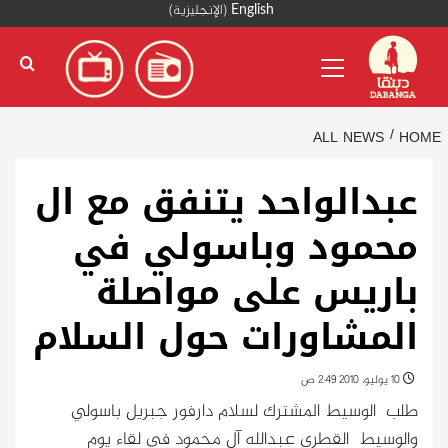
Ski
English
(
الإنجليزية
)
t
Primary
conten
Menu
ALL NEWS
HOME
عبدالواحد يتنفق مع ال
محمود وباسولي في
باريس على مواصلة
المشاورات حول السلام
10 يوليو، 2010 2:49 ص
طلب الوسيط المشترك لسلام دارفور جبريل باسولي
والوسيط القطرى عبدالله آل محمود في لقاء يوم