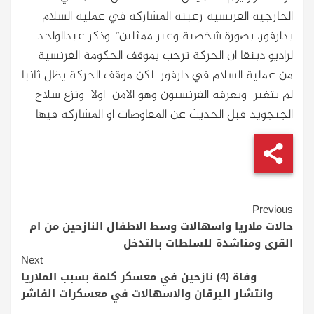
الخارجية الفرنسية رغبته المشاركة في عملية السلام
بدارفور، بصورة شخصية وعبر ممثلين”. وذكر عبدالواحد
لراديو دبنقا ان الحركة ترحب بموقف الحكومة الفرنسية
من عملية السلام في دارفور لكن موقف الحركة يظل ثانبا
لم يتغير ويعرفه الفرنسيون وهو الامن اولا ونزع سلاح
الجنجويد قبل الحديث عن المفاوضات او المشاركة فيها
Continue
Previous
Reading
حالات ملاريا واسهالات وسط الاطفال النازحين من ام
القرى ومناشدة للسلطات بالتدخل
Next
وفاة (4) نازحين في معسكر كلمة بسبب الملاريا
وانتشار اليرقان والاسهالات في معسكرات الفاشر