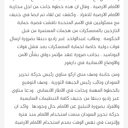
الالغام الارضية ، وقال ان هذه خطوة جاءت من اجل محاربة
الالغام الارضية للافراد ، وكشف عن لقاء تم ايضا في جنيف
مع مسئوليين في الامم المتحدة ناقشت قضية حماية
النازحين بالمعسكرات من هجمات المستمرة من قبل
الحكومة . وطالب عبدالواحد عبر راديو دبنقا بضرورة ارسال
قوات دولية خاصة لحماية المعسكرات بعد فشل قوات
اليوناميد ، بجانب ضرورة عقد مؤتمر دولي بشأن الامن
والاوضاع الانسانية في دارفور.
ومن جانبة وصف مني اركو مناوي رئيس حركة تحرير
السودان ونائب رئيس الجبهة الثورية ، وصف التوقيع
بالخطوة المهمة وجاءت في الاطار الانساني . ودعا مناوي
عبر راديو دبنقا من جنيف كافة التنظيمات السايسية
والافراد بضرورة التبليغ عن الالغام حال وجودها . واكد ان
حركة تحرير السودان منعت استخدام الالغام منذ فترة
وإلتزمت في نفس الوقت بعدم استخدام الالغام الارضية.