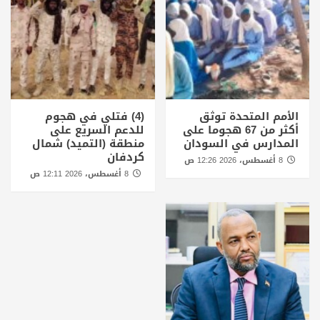
الأمم المتحدة توثق
(4) فتلي في هجوم
أكثر من 67 هجوما على
للدعم السريع على
المدارس في السودان
منطقة (التميد) شمال
كردفان
8 أغسطس، 2026 12:26 ص
8 أغسطس، 2026 12:11 ص