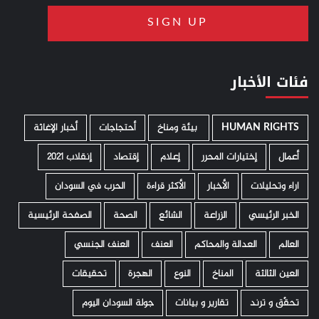
فئات الأخبار
HUMAN RIGHTS
­ بيئة ومناخ
أحتجاجات
أخبار الإغاثة
أعمال
إختيارات المحرر
إعلام
إقتصاد
إنقلاب 2021
اراء وتحليلات
الأخبار
الأكثر قراءة
الحرب في السودان
الخبر الرئيسي
الزراعة
الشائع
الصحة
الصفحة الرئيسية
العالم
العدالة والمحاكم
العنف
العنف الجنسي
العين الثالثة
المناخ
النوع
الهجرة
تحقيقات
تحقّق و ترند
تقارير و بيانات
جولة السودان اليوم