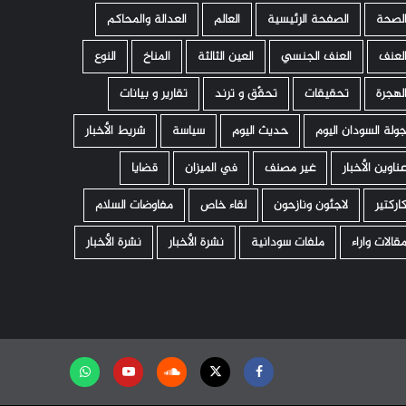
لصحة
الصفحة الرئيسية
العالم
العدالة والمحاكم
لعنف
العنف الجنسي
العين الثالثة
المناخ
النوع
لهجرة
تحقيقات
تحقّق و ترند
تقارير و بيانات
ولة السودان اليوم
حديث اليوم
سياسة
شريط الأخبار
ناوين الأخبار
غير مصنف
في الميزان
قضايا
اركتير
لاجئون ونازحون
لقاء خاص
مفاوضات السلام
قالات واراء
ملفات سودانية
نشرة الأخبار
نشرة الأخبار
Facebook
Twitter
Soundcloud
Youtube
تابعنا
على