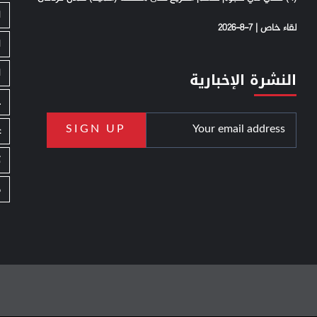
ا
لقاء خاص | 7-8-2026
ا
ا
النشرة الإخبارية
ج
ع
ك
م