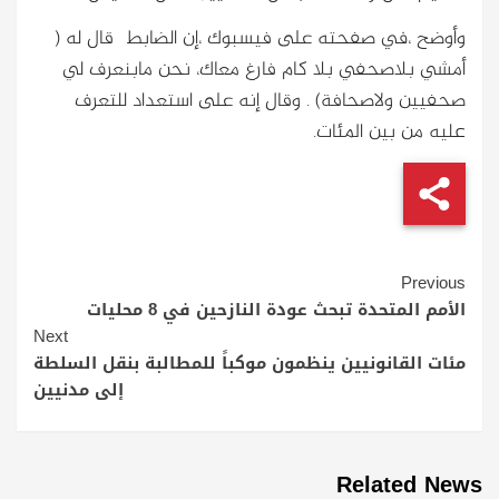
وأوضح ،في صفحته على فيسبوك ،إن الضابط قال له (
أمشي بلاصحفي بلا كام فارغ معاك، نحن مابنعرف لي
صحفيين ولاصحافة) . وقال إنه على استعداد للتعرف
عليه من بين المئات.
Continue
Previous
Reading
الأمم المتحدة تبحث عودة النازحين في 8 محليات
Next
مئات القانونيين ينظمون موكباً للمطالبة بنقل السلطة
إلى مدنيين
Related News