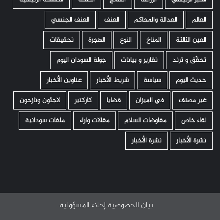
العالم
العدالة والمحاكم
العنف
العنف الجنسي
العين الثالثة
المناخ
النوع
الهجرة
تحقيقات
تحقّق و ترند
تقارير و بيانات
جولة السودان اليوم
حديث اليوم
سياسة
شريط الأخبار
عناوين الأخبار
غير مصنف
في الميزان
قضايا
كاركتير
لاجئون ونازحون
لقاء خاص
مفاوضات السلام
مقالات واراء
ملفات سودانية
نشرة الأخبار
نشرة الأخبار
بيان الخصوصية
إخلاء المسؤولية