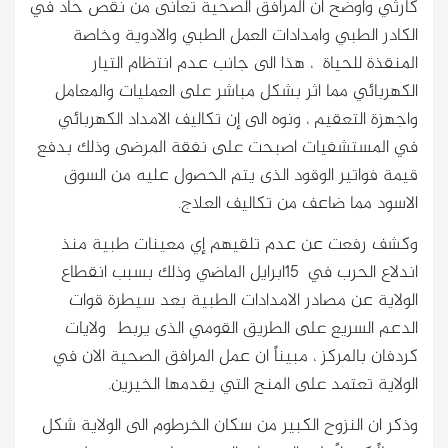
كارثي واوضح ان المرافق الصحية تعانى من نقص حاد في
الكادر الطبي وامدادات العمل الطبي والادوية وخاصة
المنقذة للحياة ، هذا الى جانب عدم انتظام التيار
الكهربائي مما اثر بشكل مباشر على العمليات والمعامل
واجهزة التعقيم ، ونوه الى إن تكاليف الامداد الكهربائي
في المستشفيات اصبحت على نفقة المرضى وذلك بدفع
قيمة فواتير الوقود الذى يتم الحصول عليه من السوق
الاسود مما ضاعف من تكاليف العلاج.
وكشف رفعت عن عدم تلقيهم إي معينات طبية منذ
اندلاع الحرب في 15ابرايل الماضي وذلك بسبب انقطاع
الولاية عن مصادر الامدادات الطبية بعد سيطرة قوات
الدعم السريع على الطريق القومي الذى يربط ولايات
كردفان بالمركز ، مبيناً ان عمل المرافق الصحية الان في
الولاية تعتمد على المنح التي يقدمها الخيرين.
وذكر ان النزوح الكبير من سكان الخرطوم الى الولاية شكل