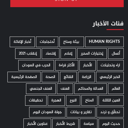
فئات الأخبار
HUMAN RIGHTS
­ بيئة ومناخ
أحتجاجات
أخبار الإغاثة
أعمال
إختيارات المحرر
إعلام
إقتصاد
إنقلاب 2021
اراء وتحليلات
الأخبار
الأكثر قراءة
الحرب في السودان
الخبر الرئيسي
الزراعة
الشائع
الصحة
الصفحة الرئيسية
العالم
العدالة والمحاكم
العنف
العنف الجنسي
العين الثالثة
المناخ
النوع
الهجرة
تحقيقات
تحقّق و ترند
تقارير و بيانات
جولة السودان اليوم
حديث اليوم
سياسة
شريط الأخبار
عناوين الأخبار