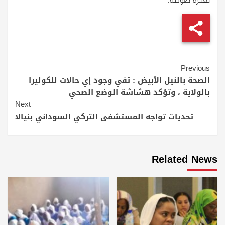
لفترة طويلة.
Continue
Previous
Reading
الصحة بالنيل الأبيض : تفي وجود إي حالات للكوليرا
بالولاية ، وتؤكد هشاشة الوضع الصحي
Next
تحديات تواجه المستشفى التركي السوداني بنيالا
Related News