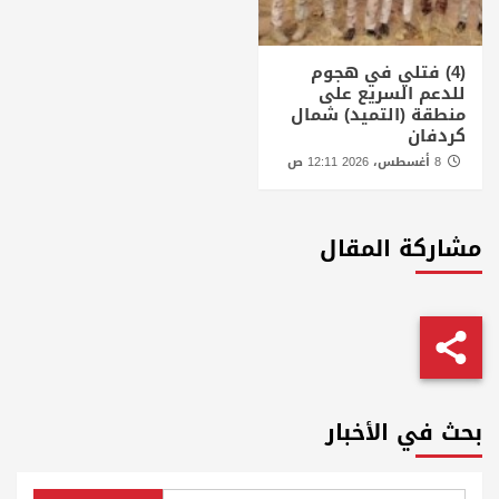
(4) فتلي في هجوم
للدعم السريع على
منطقة (التميد) شمال
كردفان
8 أغسطس، 2026 12:11 ص
مشاركة المقال
بحث في الأخبار