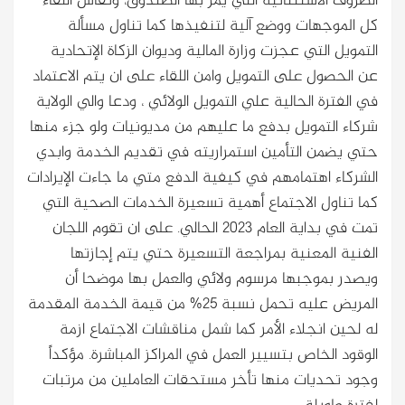
الظروف الاستثنائية التي يمر بها الصندوق، ونقاش اللقاء
كل الموجهات ووضع آلية لتنفيذها كما تناول مسألة
التمويل التي عجزت وزارة المالية وديوان الزكاة الإتحادية
عن الحصول على التمويل وامن اللقاء على ان يتم الاعتماد
في الفترة الحالية علي التمويل الولائي ، ودعا والي الولاية
شركاء التمويل بدفع ما عليهم من مديونيات ولو جزء منها
حتي يضمن التأمين استمراريته في تقديم الخدمة وابدي
الشركاء اهتمامهم في كيفية الدفع متي ما جاءت الإيرادات
كما تناول الاجتماع أهمية تسعيرة الخدمات الصحية التي
تمت في بداية العام 2023 الحالي. على ان تقوم اللجان
الفنية المعنية بمراجعة التسعيرة حتي يتم إجازتها
ويصدر بموجبها مرسوم ولائي والعمل بها موضحا أن
المريض عليه تحمل نسبة 25% من قيمة الخدمة المقدمة
له لحين انجلاء الأمر كما شمل مناقشات الاجتماع ازمة
الوقود الخاص بتسيير العمل في المراكز المباشرة. مؤكداً
وجود تحديات منها تأخر مستحقات العاملين من مرتبات