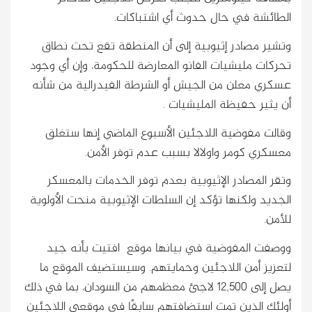
الطائشة في حال حدوث أي اشتباكات.
وتشير مصادر إثيوبية إلى أن المنطقة تقع تحت نطاق
تحركات مليشيات الفانو المعارضة للحكومة، وإن أي وجود
عسكري معلن من الجيش أو الشرطة الفيدرالية من شأنه
أن يثير حفيظة المليشيات .
وقالت مفوضية اللاجئين الأسبوع الماضي إنها ستغلق
معسكري كومر واولالا بسبب عدم توفر الأمن.
وتقر المصادر الإثيوبية بعدم توفر الخدمات بالمعسكر
الجديد ولكنها تؤكد إن السلطات الإثيوبية منحت الأولوية
للأمن.
ووصفت المفوضية في بيانها موقع افتيت بأنه جيد
لتعزيز أمن اللاجئين وحمايتهم. وسيستضيف الموقع ما
يصل إلى 12,500 لاجئ معظمهم من السودان، بما في ذلك
أولئك الذين تمت استضافتهم سابقًا في موقعي اللاجئين