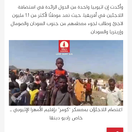
وأكدت إن اثيوبيا واحدة من الدول الرائدة في استضافة
اللاجئين في أفريقيا، حيث تعد موطنًا لأكثر من 1.1 مليون
لاجئ وطالب لجوء معظمهم من جنوب السودان والصومال
وإريتريا والسودان.
اعتصام اللاجئؤن بمعسكر “كومر” بإقليم الأمهرا الإثيوبي ـ
خاص راديو دبنقا