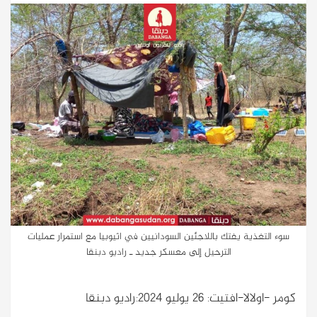
سوء التغذية يفتك باللاجئين السودانيين في اثيوبيا مع استمرار عمليات
الترحيل إلى معسكر جديد ـ راديو دبنقا
كومر -اولالا-افتيت: 26 يوليو 2024:راديو دبنقا