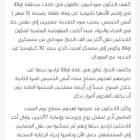
كشف لاجئون سودانيون عالقون في غابات منطقة اولالا
في إقليم الأمهرا باثيوبيا عن وفاة طفلة رضيعة (5 شهر )،
أمس الخميس، بسبب سوء التغذية، مشيرين إلى نقص حاد
في الغذاء والدواء، فيما أعلنت المفوضية السامية لشئون
اللاجئين نقل أكثر من الف لاجئ سوداني من معسكري
اولالا وكومر إلى معسكر افتيت الذي يبعد 30 كيلومترا عن
الحدود مع السودان.
وكشف لاجئ عالق في غابة اولالا لراديو دبنقا عن
تعرضهم لهجوم مسلح مساء أمس الخميس للمرة الثانية
خلال اسبوع. مبيناً إن أربعة مسلحين اقتحموا الغابة دون
أن يخلف الهجوم أضرار تذكر.
وكان اللاجئون قد تعرضوا لهجوم مسلح يوم السبت
الماضي أدى لمقتل زوج وزوجته وإصابة 17آخرين، وقال أحد
اللاجئين لراديو دبنقا إنهم لم يتمكنوا من نقل المصابين
إلى المستشفى حتى الآن وباشروا إجراء الرعاية الصحية