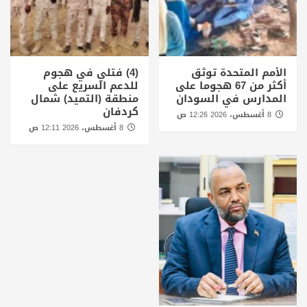
الأمم المتحدة توثق
(4) فتلي في هجوم
أكثر من 67 هجوما على
للدعم السريع على
المدارس في السودان
منطقة (التميد) شمال
كردفان
8 أغسطس، 2026 12:26 ص
8 أغسطس، 2026 12:11 ص