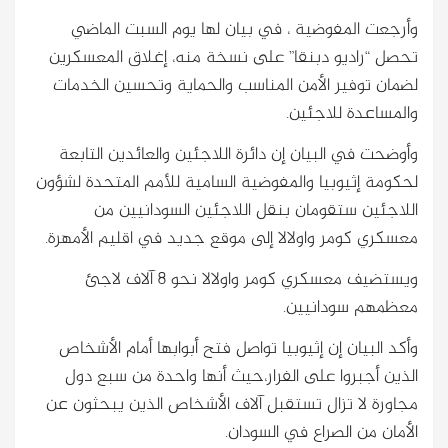
وأرجعت المفوضية ، في بيان لها يوم السبت الماضي
تحصل “راديو دبنقا” على نسخة منه، إغلاق المعسكرين
لضمان توفير الأمن المناسب والحماية وتحسين الخدمات
والمساعدة للاجئين.
وأوضحت في البيان إن دائرة اللاجئين والعائدين التابعة
لحكومة إثيوبيا والمفوضية السامية للأمم المتحدة لشؤون
اللاجئين ستقومان بنقل اللاجئين السودانيين من
معسكري كومر واولالا إلى موقع جديد في اقليم الأمهرة.
ويستضيف معسكري كومر واولالا نحو ٨ آلاف لاجئ
معظمهم سودانيين.
وأكد البيان إن إثيوبيا تواصل فتح أبوابها أمام الأشخاص
الذين أجبروا على الفرار،حيث أنها واحدة من سبع دول
مجاورة لا تزال تستقبل آلاف الأشخاص الذين يبحثون عن
الأمان من الصراع في السودان.