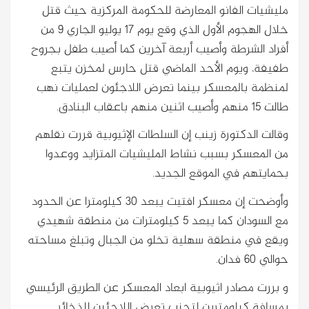
مليشيات الفانو المعارضة للحكومة المركزية حيث قتل
خلال الهجوم الأول الذي وقع يوم 17 يوليو الجاري ٩ من
أفراد الشرطة وأصيب أربعة آخرين كما أصيب طفل بجروح
طفيفة، ويوم الأحد الماضي قتل حارس لمخزن يتبع
لمنظمة بالمعسكر بينما تعرض اللاجئون لعمليات نهب
طالت 15 منهم وأصيب اثنين منهم باعقاب البنادق.
وقالت الدكتورة زينب إن السلطات الإثيوبية قررت نقلهم
من المعسكر بسبب نشاط المليشيات المتزايد ووعدوا
بحمايتهم في الموقع الجديد.
وأوضحت إن معسكر افتيت يبعد 30 كيلومترا عن الحدود
مع السودان كما يبعد 5 كيلومترات من منطقة شهيدي
ويقع في منطقة سهلية تخلو من الجبال وتبلغ مساحته
حوالي 60 فدان.
و بررت مصادر اثيوبية ابعاد المعسكر عن الطريق الرئيسي
بمسافة كيلومترين لتجنب تعرض اللاجئين للذخائر