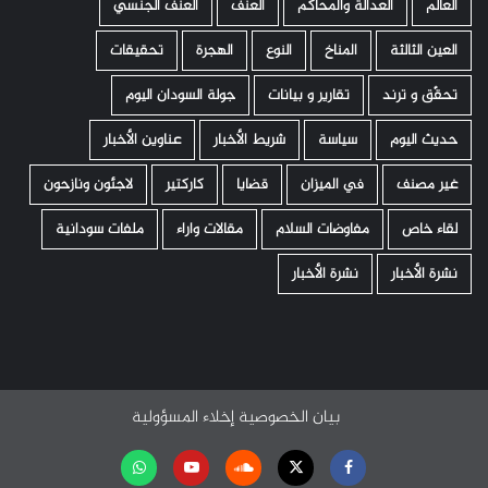
العالم
العدالة والمحاكم
العنف
العنف الجنسي
العين الثالثة
المناخ
النوع
الهجرة
تحقيقات
تحقّق و ترند
تقارير و بيانات
جولة السودان اليوم
حديث اليوم
سياسة
شريط الأخبار
عناوين الأخبار
غير مصنف
في الميزان
قضايا
كاركتير
لاجئون ونازحون
لقاء خاص
مفاوضات السلام
مقالات واراء
ملفات سودانية
نشرة الأخبار
نشرة الأخبار
بيان الخصوصية
إخلاء المسؤولية
Facebook
Twitter
Soundcloud
Youtube
تابعنا