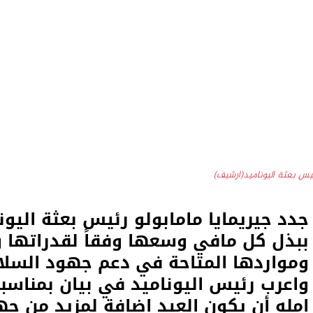
يس بعثة اليوناميد(ارشيف)
جدد جيريمايا مامابولو رئيس بعثة اليونا
ببذل كل مافي وسعها وفقاً لقدراتها 
ومواردها المتاحة في دعم جهود السلام
واعرب رئيس اليوناميد في بيان بمناسبة
امله أن يكون العيد إضافة لمزيد من ج