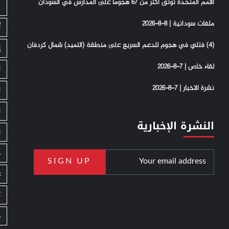
الأمم المتحدة توثق أكثر من 67 هجوما على المدارس في السودان
S
ملفات سودانية | 8-8-2026
أ
(4) فتلي في هجوم للدعم السريع على منطقة (التميد) شمال كردفان
إ
لقاء خاص | 7-8-2026
ا
نشرة الاخبار | 7-8-2026
ا
ا
النشرة الإخبارية
ا
ج
ع
ك
م