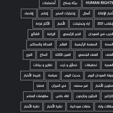
HUMAN RIGHT
­ بيئة ومناخ
أحتجاجات
خبار الإغاثة
أعمال
إختيارات المحرر
إعلام
إقتصاد
نقلاب 2021
اراء وتحليلات
الأخبار
الأكثر قراءة
لحرب في السودان
الخبر الرئيسي
الزراعة
الشائع
لصحة
الصفحة الرئيسية
العالم
العدالة والمحاكم
لعنف
العنف الجنسي
العين الثالثة
المناخ
النوع
لهجرة
تحقيقات
تحقّق و ترند
تقارير و بيانات
ولة السودان اليوم
حديث اليوم
سياسة
شريط الأخبار
ناوين الأخبار
غير مصنف
في الميزان
قضايا
اركتير
لاجئون ونازحون
لقاء خاص
مفاوضات السلام
قالات واراء
ملفات سودانية
نشرة الأخبار
نشرة الأخبار