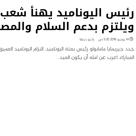
رئيس اليوناميد يهنأ شعب 
ويلتزم بدعم السلام والمصا
14 يونيو، 2018 5:30 ص
راديو دبنقا
جدد جيريمايا مامابولو رئيس بعثة اليوناميد، التزام اليوناميد ال
المبارك، اعرب عن امله أن يكون العيد…