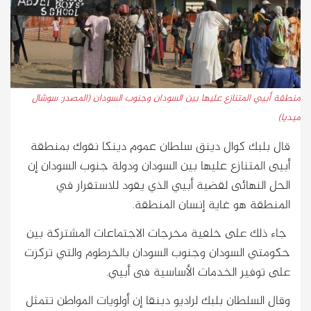
منطقة أبيي المتنازع عليها بين السودان وجنوب السودان (المصدر: سوشال
ميديا)
قال بلبك كوال دينق سلطان عموم دينكا نقوك بمنطقة
أبيى المتنازع عليها بين السودان ودولة جنوب السودان إن
الحل النهائى لقضية أبيي الذي يقود للاستقرار في
المنطقة هو غاية إنسان المنطقة.
جاء ذلك على خلفية مخرجات الاجتماعات المشتركة بين
حكومتي السودان وجنوب السودان بالخرطوم والتي تركزت
على توفير الخدمات الأساسية فى أبيي.
وقال السلطان بلبك لراديو دبنقا إن أولويات المواطن تتمثل