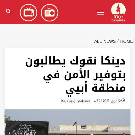
Ski
English
(
الإنجليزية
)
Primary
t
Menu
conten
ALL NEWS
HOME
دينكا نقوك يطالبون
بتوفير الأمن في
منطقة أبيي
12 أبريل، 2023 8:24 م
الخرطوم : راديو دبنقا