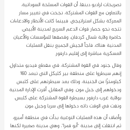
تصريحات لراديو دبنقا، أن القوات المسلحة السودانية،
بالتعاون مع القوات المشتركة، نجحت في تغيير مسار
المعركة بشكل استراتيجي. فبينما كانت الأنظار والادعاءات
تتجه نحو حصار قوات الدعم السريع لمدينة الأبيض،
حاضرة ولاية شمال كردفان، وقصفها للمؤسسات والأعيان
المدنية هناك، فاجأ الجيش الجميع بنقل العمليات
العسكرية مباشرة إلى إقليم دارفور.
وقال جنود في القوة المشتركة، في مقطع فيديو متداول،
إنهم سيطروا على منطقة بير كليكل التي تبعد 160
كيلومترًا من الجنينة، وذلك بعد سيطرتهم على كلبس
ودخولهم إلى جبل مون. وفي المقابل، أقرت الإدارة المدنية
بولاية غرب دارفور بسيطرة القوة المشتركة على كلبس،
ونفت في الوقت ذاته دخولها إلى سربا وجبل مون.
وأضاف أن هذه العمليات النوعية بدأت في منطقة أمبرو،
ثم انتقلت إلى مدينة “أبو قمرا”، وهي مدينة صغيرة لكنها