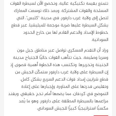
تتمتع بقيمة تكتيكية عالية، وتخضع الآن لسيطرة القوات
المسلحة والقوات المشتركة. وبعد ذلك توسعت المعارك
لتصل إلى ولاية غرب دارفور، في مدينة “كلبس”، التي
يشكل السيطرة عليها ضربة موجعة للميليشيا، عبر قطع
خطوط الإمداد والدعم القادم لها من خارج الحدود
السودانية.
وزاد أن التقدم العسكري تواصل عبر مناطق جبل مون
وسربا وصليعة، حيث تتأهب القوات حاليًا لاجتياح مدينة
الجنينة وتحريرها. وتكتسب هذه الخطوة أهمية قصوى، إذ
إن السيطرة على ولاية غرب دارفور ستمكّن الجيش من
قطع شرايين إمداد قوات الدعم السريع بشكل كامل،
وتقليص قدرتها على المناورة، وإجبارها على إعادة
التموضع في كردفان، مما يضعها أمام تحدٍ حقيقي، ويفند
مزاعمها بالسيطرة المطلقة على دارفور، وهو ما يُعد
مكسبًا استراتيجيًا كبيرًا للجيش السوداني.