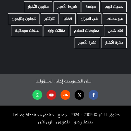
حديث اليوم
سياسة
شريط الأخبار
عناوين الأخبار
غير مصنف
في الميزان
قضايا
كاركتير
لاجئون ونازحون
لقاء خاص
مفاوضات السلام
مقالات واراء
ملفات سودانية
نشرة الأخبار
نشرة الأخبار
بيان الخصوصية
إخلاء المسؤولية
Facebook
Twitter
Soundcloud
Youtube
تابعنا
على
حقوق النشر ©️ 2009 - 2024 | جميع الحقوق محفوظة وملك لـ
واتساب
دبنقا: راديو - تلفزيون - اون لاين