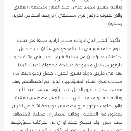
ونائبه حسبو محمد علي ، عبد الغفار مصطفى (شقيق
والي جنوب دارفور فرح مصطفى ) واربعة اشخاص اخرين
يعملون
: تأكيداً للخبر الذي اوردته مصادر لراديو دبنقا في نشرة
اليوم – المنشور في ذات الموقع في مكان اخر – حول
اختطاف مسؤولين من محلية شرق الجبل في ولاية جنوب
دارفور من قبل مجموعة مسلحة مجهولة نصبت كمينا
لهم في طريق درباد بشرق الجبل ، حصل راديو دبنقا من
مصادره على اسماء المسؤوليين الذين تم اختطافهم وهم :
معتمد محلية شرق الجبل عبدالرؤوف محمد عبد الله ،
ونائبه حسبو محمد علي ، عبد الغفار مصطفى (شقيق
والي جنوب دارفور فرح مصطفى ) واربعة اشخاص اخرين
يعملون
في المحلية ، وقالت المصادر ان عملية الاختطاف
تمت امس ، ولم تتبنى جهة او اي من الحركات مسؤوليتها
عن العملية ، فيما لم تنفي او تؤكد حركة تحرير السودان