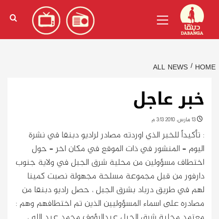
Ski
English
(
الإنجليزية
)
Primary
t
Menu
conten
ALL NEWS
HOME
خبر عاجل
13 مارس، 2010 3:13 م
: تأكيداً للخبر الذي اوردته مصادر لراديو دبنقا في نشرة
اليوم – المنشور في ذات الموقع في مكان اخر – حول
اختطاف مسؤولين من محلية شرق الجبل في ولاية جنوب
دارفور من قبل مجموعة مسلحة مجهولة نصبت كمينا
لهم في طريق درباد بشرق الجبل ، حصل راديو دبنقا من
مصادره على اسماء المسؤوليين الذين تم اختطافهم وهم :
معتمد محلية شرق الجبل عبدالرؤوف محمد عبد الله ،