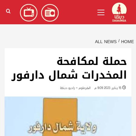
Ski
English
(
الإنجليزية
)
Primary
t
Menu
conten
ALL NEWS
HOME
حملة لمكافحة
المخدرات شمال دارفور
15 يناير، 2023 9:09 م
الخرطوم - راديو دبنقا