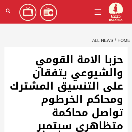
Ski
English
(
الإنجليزية
)
Primary
t
Menu
conten
ALL NEWS
HOME
حزبا الامة القومي
والشيوعي يتفقان
على التنسيق المشترك
ومحاكم الخرطوم
تواصل محاكمة
متظاهري سبتمبر