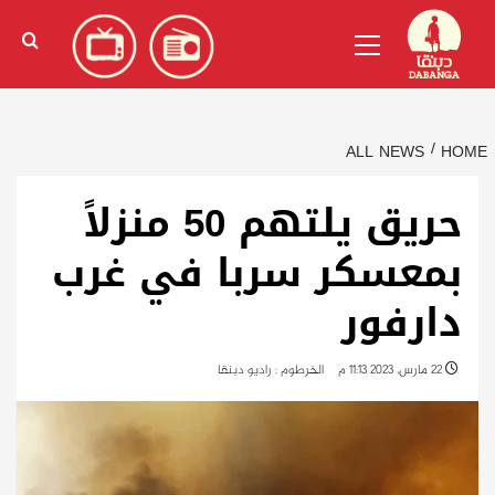
Ski
English
(
الإنجليزية
)
Primary
t
Menu
conten
ALL NEWS
HOME
حريق يلتهم 50 منزلاً
بمعسكر سربا في غرب
دارفور
22 مارس، 2023 11:13 م
الخرطوم : راديو دبنقا