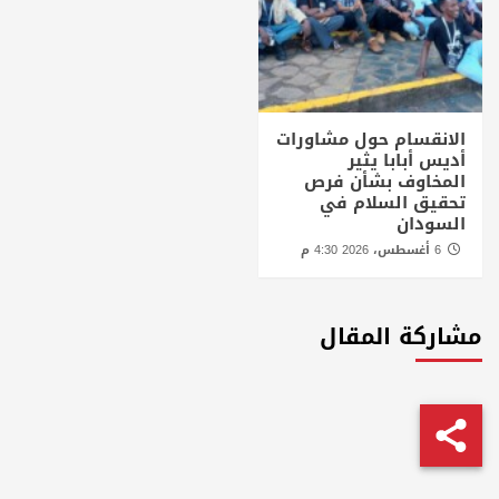
الانقسام حول مشاورات
أديس أبابا يثير
المخاوف بشأن فرص
تحقيق السلام في
السودان
6 أغسطس، 2026 4:30 م
مشاركة المقال