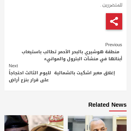
للمتضررين .
Continue
Previous
Reading
منطقة هوشيري بالبحر الأحمر تطالب باستيعاب
أبنائها في منشآت البترول والموانيء
Next
إغلاق معبر اشكيت بالشمالية لليوم الثالث احتجاجاً
على قرار بنزع أراضٍ
Related News