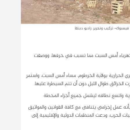
يسبوك- تركيب وتحرير :راديو دبنقا
كهرباء أمس السبت مما تسبب في حرقها، ووصفت
لحرارية بولاية الخرطوم، مساء أمس السبت، واستمر
لحرائق طوال الليل دون أن تتم السيطرة عليها.
ازية واتسع نطاقه ليشمل جميع أجزاء المحطة
ه عمل إجرامي يتنافى مع كافة القوانين والمواثيق
قيات الحرب، ودعت المنظمات الدولية والإقليمية إلى