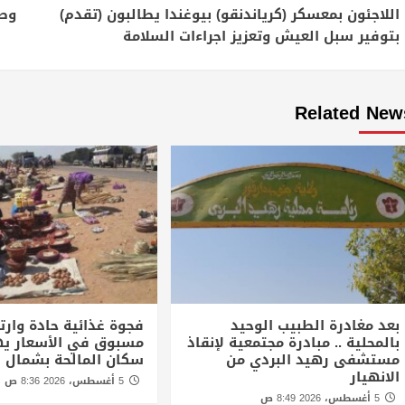
Reading
اللاجئون بمعسكر (كرياندنقو) بيوغندا يطالبون (تقدم)
وصو
بتوفير سبل العيش وتعزيز اجراءات السلامة
Related New
بعد مغادرة الطبيب الوحيد
فجوة غذائية حادة وارتف
بالمحلية .. مبادرة مجتمعية لإنقاذ
مسبوق في الأسعار يه
مستشفى رهيد البردي من
سكان المالحة بشمال د
الانهيار
5 أغسطس، 2026 8:36 ص
5 أغسطس، 2026 8:49 ص