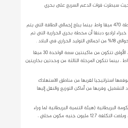
 حيث سيطرت قوات الدعم السريع على بحري
ويبلغ إجمالي سعة محطة بحري الحراريةبحسب تقرير نشرته المحطة ٤٧٠ ميقا واط، بينما يبلغ إجمالي الطاقة التي يتم
 ٣٢٥ بخاري و١٢٥ غازي. ولكن كشف خبراء لراديو دبنقا أن محطة بحري الحرارية التي تم
و تتكون محطة بحري من ماكينات بخارية وغازية من ثلاث مراحل ، الأولى تتكون من ماكينتين سعة الواحدة 30 ميقا
ة الثانية وحدتين بخاريتين تنتج كل واحدة 60 ميقا واط ، بينما تتكون المرحلة الثالثة من وحدتين بخاريتين
عها استراتيجيا لقربها من مناطق الاستهلاك
لتشغيل، وقربها من أماكن التوزيع والنقل إليها
لى من المحطة عام 1981 كمنحة من الحكومة البريطانية (هيئة التنمية البريطانية لما وراء
البحار) حيث تم انشاء وحدتين بخاريتين سعة الواحدة 30 ميقا واط، وبلغت التكلفة 12.7 مليون جنيه مكون محلي ،