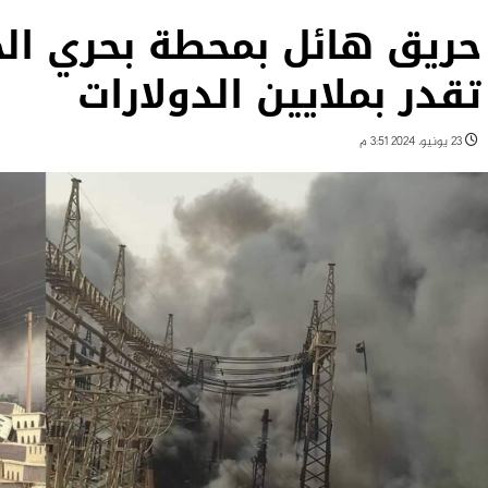
حريق هائل بمحطة بحري الح
تقدر بملايين الدولارات
23 يونيو، 2024 3:51 م