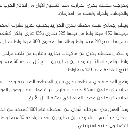
وخرجت محطة بحري الحرارية منذ الاسبوع الأول من اندلاع الحرب
والخرطوم وأجزاء واسعة من امدرمان.
توليدها ٤٥٠ ميقا واط من بينها
تدميرها تنتج 218 ميقا واط وطاقتها القصوى 360 ميقا واط تمثل حوالي 18% من اجمالي التوليد الحراري في البلاد .
واط ، والمرحل
تنتج الواحدة منها 100 ميقاواط.
وتقع المحطة في منطقة بحري شرق المنطقة الصناعية ويعتبر موق
بجانب قربها من السكة حديد والطرق البرية مما يسهل وصول المواد ا
بجانب قربها من مصدر المياه الذي يمثله النيل الأزرق.
وبدأ العمل في المرحلة الأو
47.1مليون حنيه استرليني .