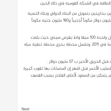
ثانية من المحطة عام 1988 بتركيب وحدتين بخاريتين بتمويل من البنك الدولي وبنك التنمية
الافريقي والحكومة اليابانية والفرنسية وبلغت تكلفة المرحلة 106 مليون دولار مكوناً أجنبياً و160 مليون جنيه مكوناً
أما المرحلة الثالثة فبدأ تنفيذها عام 2006 وشملت وحدتين سعة كل واحدة 100 ميقا واط بقرض صيني حيث بلغت
تكلفتها 175 مليون دولار 95 في المائة مكون اجنبي، و دخلت الخدمة في 2011، وتشمل محطة بحري محطة تنقية مياه
أخير ب 57 مليون دولار .
صليب الأحمر قبل اشهر إن المضخات بها ثقوب كبيرة
لم يتمكن من الصعود لأعلى الفلاتر بسبب القصف.
Next