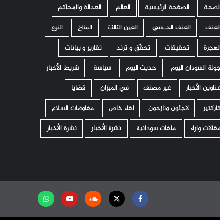
لصحة
الصفحة الرئيسية
العالم
العدالة والمحاكم
لعنف
العنف الجنسي
العين الثالثة
المناخ
النوع
لهجرة
تحقيقات
تحقّق و ترند
تقارير و بيانات
ولة السودان اليوم
حديث اليوم
سياسة
شريط الأخبار
ناوين الأخبار
غير مصنف
في الميزان
قضايا
اركتير
لاجئون ونازحون
لقاء خاص
مفاوضات السلام
قالات واراء
ملفات سودانية
نشرة الأخبار
نشرة الأخبار
Facebook
Twitter
Soundcloud
Youtube
تابعنا
على