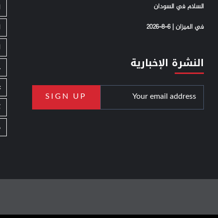
السلام في السودان
ا
في الميزان | 6-8-2026
ا
ا
النشرة الإخبارية
ج
ع
ك
م