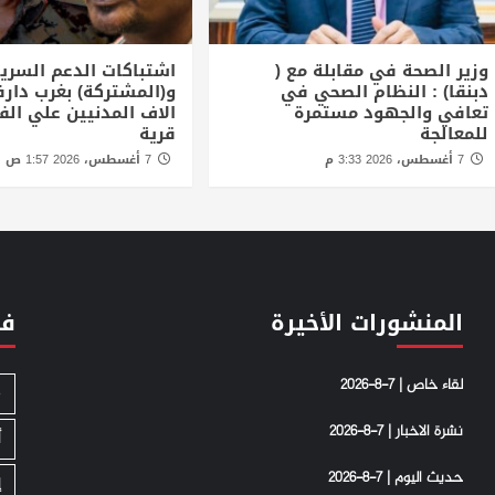
وزير الصحة في مقابلة مع (
اشتباكات الدعم السري
دبنقا) : النظام الصحي في
و(المشتركة) بغرب دارف
تعافي والجهود مستمرة
للمعالجة
قرية
7 أغسطس، 2026 3:33 م
7 أغسطس، 2026 1:57 ص
المنشورات الأخيرة
فئ
لقاء خاص | 7-8-2026
S
نشرة الاخبار | 7-8-2026
أ
حديث اليوم | 7-8-2026
إ