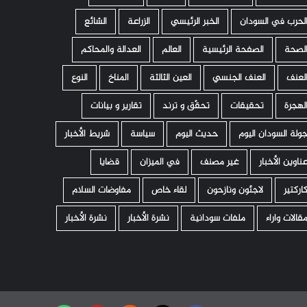
لحرب في السودان
الخبر الرئيسي
الزراعة
الشائع
لصحة
الصفحة الرئيسية
العالم
العدالة والمحاكم
لعنف
العنف الجنسي
العين الثالثة
المناخ
النوع
لهجرة
تحقيقات
تحقّق و ترند
تقارير و بيانات
ولة السودان اليوم
حديث اليوم
سياسة
شريط الأخبار
ناوين الأخبار
غير مصنف
في الميزان
قضايا
اركتير
لاجئون ونازحون
لقاء خاص
مفاوضات السلام
قالات واراء
ملفات سودانية
نشرة الأخبار
نشرة الأخبار