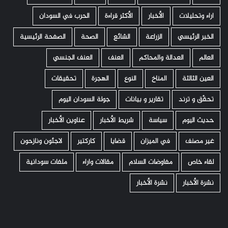
اراء وتحليلات
الأخبار
الأكثر قراءة
الحرب في السودان
الخبر الرئيسي
الزراعة
الشائع
الصحة
الصفحة الرئيسية
العالم
العدالة والمحاكم
العنف
العنف الجنسي
العين الثالثة
المناخ
النوع
الهجرة
تحقيقات
تحقّق و ترند
تقارير و بيانات
جولة السودان اليوم
حديث اليوم
سياسة
شريط الأخبار
عناوين الأخبار
غير مصنف
في الميزان
قضايا
كاركتير
لاجئون ونازحون
لقاء خاص
مفاوضات السلام
مقالات واراء
ملفات سودانية
نشرة الأخبار
نشرة الأخبار