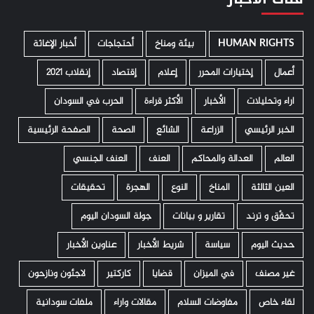
HUMAN RIGHTS
­ بيئة ومناخ
أحتجاجات
أخبار الإغاثة
أعمال
إختيارات المحرر
إعلام
إقتصاد
إنقلاب 2021
اراء وتحليلات
الأخبار
الأكثر قراءة
الحرب في السودان
الخبر الرئيسي
الزراعة
الشائع
الصحة
الصفحة الرئيسية
العالم
العدالة والمحاكم
العنف
العنف الجنسي
العين الثالثة
المناخ
النوع
الهجرة
تحقيقات
تحقّق و ترند
تقارير و بيانات
جولة السودان اليوم
حديث اليوم
سياسة
شريط الأخبار
عناوين الأخبار
غير مصنف
في الميزان
قضايا
كاركتير
لاجئون ونازحون
لقاء خاص
مفاوضات السلام
مقالات واراء
ملفات سودانية