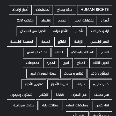
HUMAN RIGHTS
­ بيئة ومناخ
أحتجاجات
أخبار الإغاثة
أعمال
إختيارات المحرر
إعلام
إقتصاد
إنقلاب 2021
اراء وتحليلات
الأخبار
الأكثر قراءة
الحرب في السودان
الخبر الرئيسي
الزراعة
الشائع
الصحة
الصفحة الرئيسية
العالم
العدالة والمحاكم
العنف
العنف الجنسي
العين الثالثة
المناخ
النوع
الهجرة
تحقيقات
تحقّق و ترند
تقارير و بيانات
جولة السودان اليوم
حديث اليوم
سياسة
شريط الأخبار
عناوين الأخبار
غير مصنف
في الميزان
قضايا
كاركتير
لاجئون ونازحون
لقاء خاص
مفاوضات السلام
مقالات واراء
ملفات سودانية