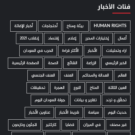
فئات الأخبار
HUMAN RIGHTS
­ بيئة ومناخ
أحتجاجات
أخبار الإغاثة
أعمال
إختيارات المحرر
إعلام
إقتصاد
إنقلاب 2021
اراء وتحليلات
الأخبار
الأكثر قراءة
الحرب في السودان
الخبر الرئيسي
الزراعة
الشائع
الصحة
الصفحة الرئيسية
العالم
العدالة والمحاكم
العنف
العنف الجنسي
العين الثالثة
المناخ
النوع
الهجرة
تحقيقات
تحقّق و ترند
تقارير و بيانات
جولة السودان اليوم
حديث اليوم
سياسة
شريط الأخبار
عناوين الأخبار
غير مصنف
في الميزان
قضايا
كاركتير
لاجئون ونازحون