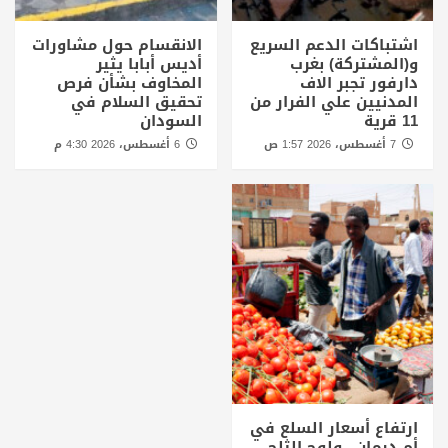
اشتباكات الدعم السريع
الانقسام حول مشاورات
و(المشتركة) بغرب
أديس أبابا يثير
دارفور تجبر الاف
المخاوف بشأن فرص
المدنيين علي الفرار من
تحقيق السلام في
11 قرية
السودان
7 أغسطس، 2026 1:57 ص
6 أغسطس، 2026 4:30 م
ارتفاع أسعار السلع في
أم درمان.. ولوح الثلج